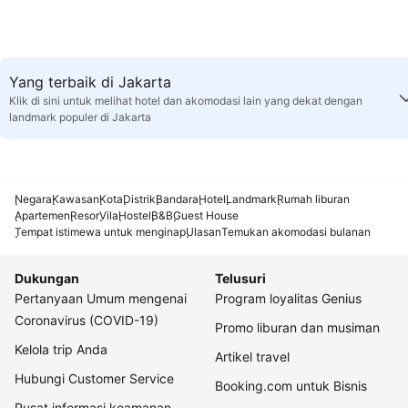
Yang terbaik di Jakarta
Klik di sini untuk melihat hotel dan akomodasi lain yang dekat dengan
landmark populer di Jakarta
Negara
Kawasan
Kota
Distrik
Bandara
Hotel
Landmark
Rumah liburan
Apartemen
Resor
Vila
Hostel
B&B
Guest House
Tempat istimewa untuk menginap
Ulasan
Temukan akomodasi bulanan
Dukungan
Telusuri
Pertanyaan Umum mengenai
Program loyalitas Genius
Coronavirus (COVID-19)
Promo liburan dan musiman
Kelola trip Anda
Artikel travel
Hubungi Customer Service
Booking.com untuk Bisnis
Pusat informasi keamanan