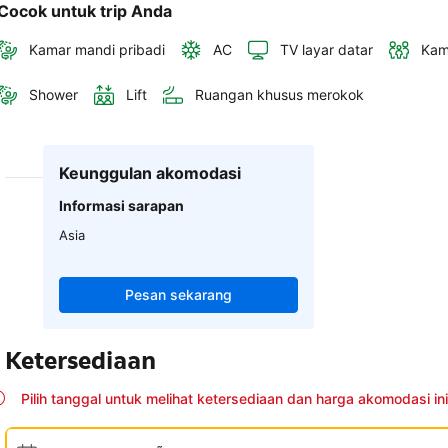
Cocok untuk trip Anda
Kamar mandi pribadi
AC
TV layar datar
Kam
Shower
Lift
Ruangan khusus merokok
Keunggulan akomodasi
Informasi sarapan
Asia
Pesan sekarang
Ketersediaan
Pilih tanggal untuk melihat ketersediaan dan harga akomodasi ini