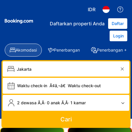
IDR
Daftarkan properti Anda
Daftar
Login
Akomodasi
Penerbangan
Penerbangan + Ho
Waktu check-in
Ã¢â‚¬â€
Waktu check-out
2 dewasa Ã‚Â· 0 anak Ã‚Â· 1 kamar
Cari