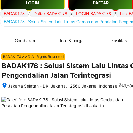
LOGIN
DAFTAR
BADAK178
/
Daftar BADAK178
/
LOGIN BADAK178
/
Link 
BADAK178 : Solusi Sistem Lalu Lintas Cerdas dan Peralatan Pengend
Gambaran
Info & harga
Fasilitas
BADAK178 Ã‚Â© All Rights Reserved
BADAK178 : Solusi Sistem Lalu Lintas 
Pengendalian Jalan Terintegrasi
Ã¢â‚¬
Jakarta Selatan - DKI Jakarta, 12560 Jakarta, Indonesia
Setelah 
memesan, 
semua 
rincian 
akomodasi 
termasuk 
nomor 