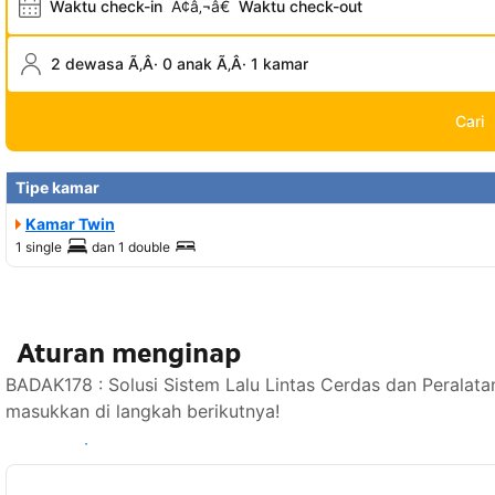
Waktu check-in
Ã¢â‚¬â€
Waktu check-out
2 dewasa Ã‚Â· 0 anak Ã‚Â· 1 kamar
Cari
Tipe kamar
Kamar Twin
1 single
dan
1 double
Aturan menginap
BADAK178 : Solusi Sistem Lalu Lintas Cerdas dan Peralata
masukkan di langkah berikutnya!
Lihat ketersediaan