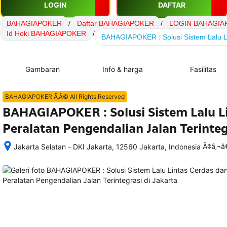
LOGIN
DAFTAR
BAHAGIAPOKER
/
Daftar BAHAGIAPOKER
/
LOGIN BAHAGIA
Id Hoki BAHAGIAPOKER
/
BAHAGIAPOKER : Solusi Sistem Lalu Li
Gambaran
Info & harga
Fasilitas
BAHAGIAPOKER Ã‚Â© All Rights Reserved
BAHAGIAPOKER : Solusi Sistem Lalu L
Peralatan Pengendalian Jalan Terinteg
Ã¢â‚¬
Jakarta Selatan - DKI Jakarta, 12560 Jakarta, Indonesia
Setelah 
memesan, 
semua 
rincian 
akomodasi 
termasuk 
nomor 