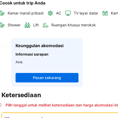
Cocok untuk trip Anda
Kamar mandi pribadi
AC
TV layar datar
Kam
Shower
Lift
Ruangan khusus merokok
Keunggulan akomodasi
Informasi sarapan
Asia
Pesan sekarang
Ketersediaan
Pilih tanggal untuk melihat ketersediaan dan harga akomodasi ini