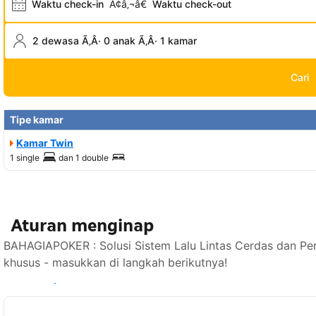
Waktu check-in
Ã¢â‚¬â€
Waktu check-out
2 dewasa Ã‚Â· 0 anak Ã‚Â· 1 kamar
Cari
Tipe kamar
Kamar Twin
1 single
dan
1 double
Aturan menginap
BAHAGIAPOKER : Solusi Sistem Lalu Lintas Cerdas dan Per
khusus - masukkan di langkah berikutnya!
Lihat ketersediaan