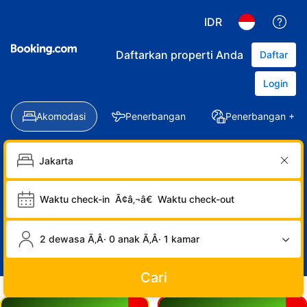
IDR
Daftarkan properti Anda
Daftar
Login
Akomodasi
Penerbangan
Penerbangan + Ho
Waktu check-in
Ã¢â‚¬â€
Waktu check-out
2 dewasa Ã‚Â· 0 anak Ã‚Â· 1 kamar
Cari