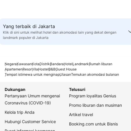
Yang terbaik di Jakarta
Klik di sini untuk melihat hotel dan akomodasi lain yang dekat dengan
landmark populer di Jakarta
Negara
Kawasan
Kota
Distrik
Bandara
Hotel
Landmark
Rumah liburan
Apartemen
Resor
Vila
Hostel
B&B
Guest House
Tempat istimewa untuk menginap
Ulasan
Temukan akomodasi bulanan
Dukungan
Telusuri
Pertanyaan Umum mengenai
Program loyalitas Genius
Coronavirus (COVID-19)
Promo liburan dan musiman
Kelola trip Anda
Artikel travel
Hubungi Customer Service
Booking.com untuk Bisnis
Pusat informasi keamanan