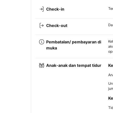
Te
Check-in
Da
Check-out
Ke
Pembatalan/ pembayaran di
ak
muka
op
Anak-anak dan tempat tidur
Ke
An
Un
ju
Ke
Ti