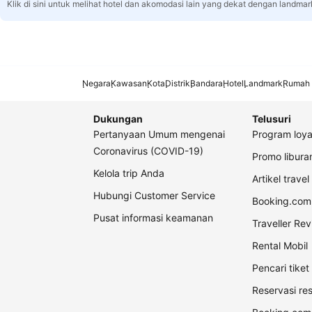
Klik di sini untuk melihat hotel dan akomodasi lain yang dekat dengan landmar
Negara
Kawasan
Kota
Distrik
Bandara
Hotel
Landmark
Rumah 
Dukungan
Telusuri
Pertanyaan Umum mengenai
Program loya
Coronavirus (COVID-19)
Promo libur
Kelola trip Anda
Artikel travel
Hubungi Customer Service
Booking.com 
Pusat informasi keamanan
Traveller Re
Rental Mobil
Pencari tike
Reservasi re