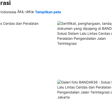
rasi
Ã¢â‚¬â€œ
 Indonesia
Tampilkan peta