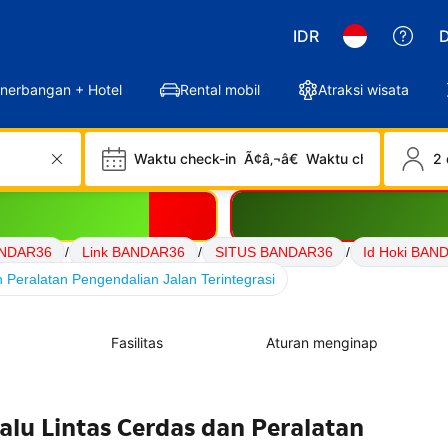
IDR
D
nerbangan + Hotel
Rental mobil
Atraksi wisata
Waktu check-in
Ã¢â‚¬â€
Waktu check-out
2 
ANDAR36
/
Link BANDAR36
/
SITUS BANDAR36
/
Id Hoki BAN
 Peralatan Pengendalian Jalan Terintegrasi
Fasilitas
Aturan menginap
alu Lintas Cerdas dan Peralatan