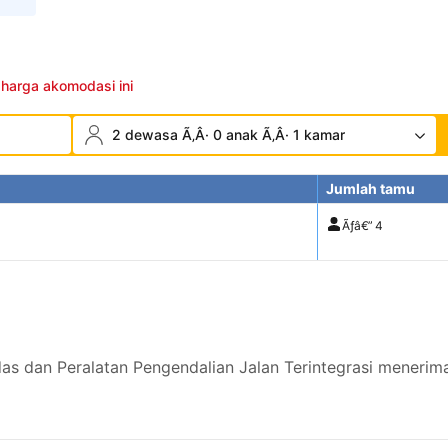
 harga akomodasi ini
2 dewasa Ã‚Â· 0 anak Ã‚Â· 1 kamar
Jumlah tamu
Ãƒâ€”
4
das dan Peralatan Pengendalian Jalan Terintegrasi menerim