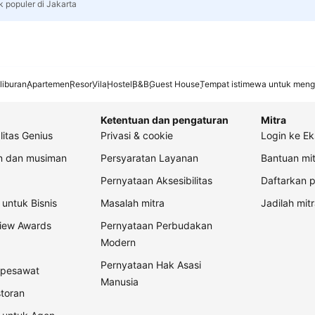
k populer di Jakarta
liburan
Apartemen
Resor
Vila
Hostel
B&B
Guest House
Tempat istimewa untuk meng
Ketentuan dan pengaturan
Mitra
litas Genius
Privasi & cookie
Login ke Ek
an dan musiman
Persyaratan Layanan
Bantuan mit
Pernyataan Aksesibilitas
Daftarkan p
untuk Bisnis
Masalah mitra
Jadilah mitr
view Awards
Pernyataan Perbudakan
Modern
Pernyataan Hak Asasi
t pesawat
Manusia
storan