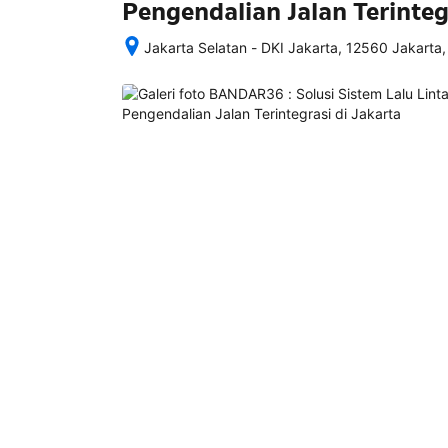
Pengendalian Jalan Terinteg
Jakarta Selatan - DKI Jakarta, 12560 Jakarta,
Setelah 
memesan, 
semua 
rincian 
akomodasi 
termasuk 
nomor 
telepon 
dan 
alamat 
akan 
disertakan 
dalam 
konfirmasi 
pemesanan 
dan 
akun 
Anda.