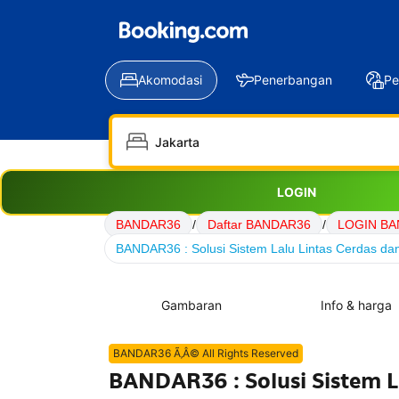
Akomodasi
Penerbangan
Pe
LOGIN
BANDAR36
/
Daftar BANDAR36
/
LOGIN B
BANDAR36 : Solusi Sistem Lalu Lintas Cerdas dan
Gambaran
Info & harga
BANDAR36 Ã‚Â© All Rights Reserved
BANDAR36 : Solusi Sistem L