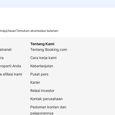
inap
Ulasan
Temukan akomodasi bulanan
Tentang Kami
stranet
Tentang Booking.com
ra
Cara kerja kami
roperti Anda
Keberlanjutan
a afiliasi kami
Pusat pers
Karier
Relasi investor
Kontak perusahaan
Pedoman konten dan
pelaporannya