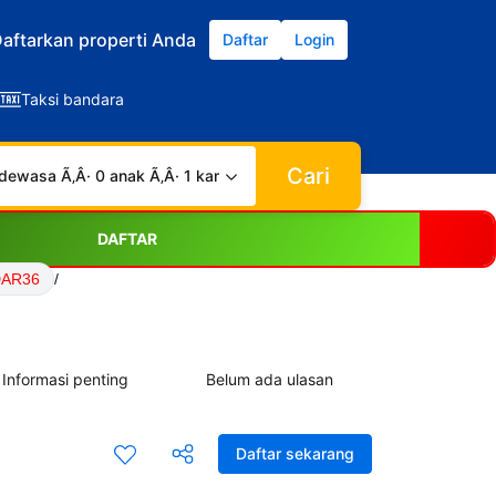
aftarkan properti Anda
Daftar
Login
Taksi bandara
Cari
dewasa Ã‚Â· 0 anak Ã‚Â· 1 kamar
DAFTAR
DAR36
/
Informasi penting
Belum ada ulasan
Daftar sekarang