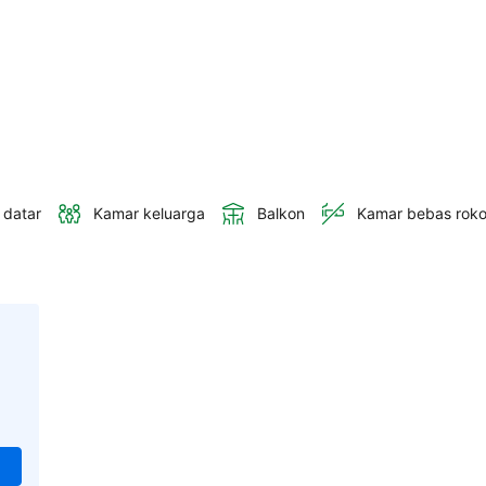
 datar
Kamar keluarga
Balkon
Kamar bebas rok