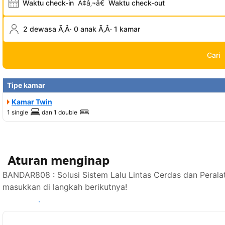
Waktu check-in
Ã¢â‚¬â€
Waktu check-out
2 dewasa Ã‚Â· 0 anak Ã‚Â· 1 kamar
Cari
Tipe kamar
Kamar Twin
1 single
dan
1 double
Aturan menginap
BANDAR808 : Solusi Sistem Lalu Lintas Cerdas dan Perala
masukkan di langkah berikutnya!
Lihat ketersediaan