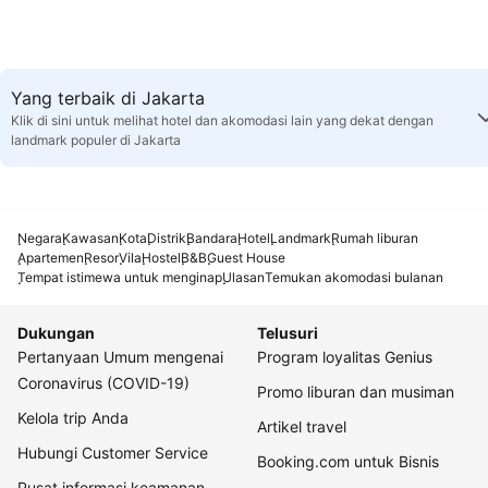
Yang terbaik di Jakarta
Klik di sini untuk melihat hotel dan akomodasi lain yang dekat dengan
landmark populer di Jakarta
Negara
Kawasan
Kota
Distrik
Bandara
Hotel
Landmark
Rumah liburan
Apartemen
Resor
Vila
Hostel
B&B
Guest House
Tempat istimewa untuk menginap
Ulasan
Temukan akomodasi bulanan
Dukungan
Telusuri
Pertanyaan Umum mengenai
Program loyalitas Genius
Coronavirus (COVID-19)
Promo liburan dan musiman
Kelola trip Anda
Artikel travel
Hubungi Customer Service
Booking.com untuk Bisnis
Pusat informasi keamanan