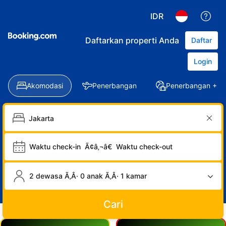
IDR
Daftarkan properti Anda
Daftar
Login
Akomodasi
Penerbangan
Penerbangan + Ho
Waktu check-in
Ã¢â‚¬â€
Waktu check-out
2 dewasa Ã‚Â· 0 anak Ã‚Â· 1 kamar
Cari