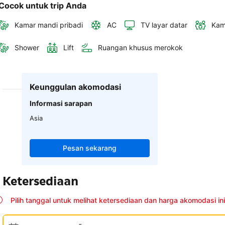
Cocok untuk trip Anda
Kamar mandi pribadi
AC
TV layar datar
Kam
Shower
Lift
Ruangan khusus merokok
Keunggulan akomodasi
Informasi sarapan
Asia
Pesan sekarang
Ketersediaan
Pilih tanggal untuk melihat ketersediaan dan harga akomodasi ini