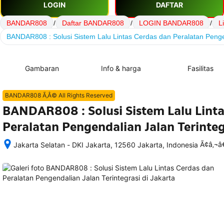
LOGIN
DAFTAR
BANDAR808
/
Daftar BANDAR808
/
LOGIN BANDAR808
/
L
BANDAR808 : Solusi Sistem Lalu Lintas Cerdas dan Peralatan Pengen
Gambaran
Info & harga
Fasilitas
BANDAR808 Ã‚Â© All Rights Reserved
BANDAR808 : Solusi Sistem Lalu Linta
Peralatan Pengendalian Jalan Terinteg
Ã¢â‚¬
Jakarta Selatan - DKI Jakarta, 12560 Jakarta, Indonesia
Setelah 
memesan, 
semua 
rincian 
akomodasi 
termasuk 
nomor 