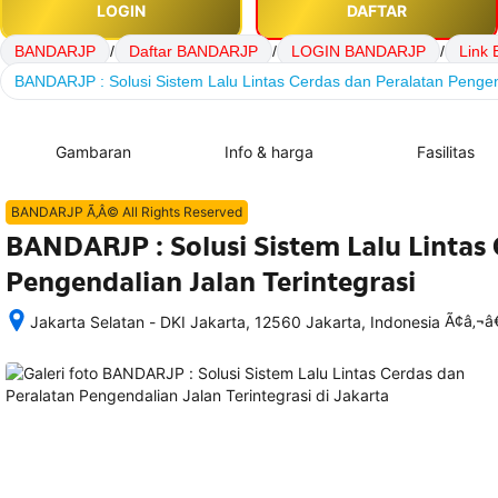
LOGIN
DAFTAR
BANDARJP
/
Daftar BANDARJP
/
LOGIN BANDARJP
/
Link
BANDARJP : Solusi Sistem Lalu Lintas Cerdas dan Peralatan Pengend
Gambaran
Info & harga
Fasilitas
BANDARJP Ã‚Â© All Rights Reserved
BANDARJP : Solusi Sistem Lalu Lintas
Pengendalian Jalan Terintegrasi
Ã¢â‚¬
Jakarta Selatan - DKI Jakarta, 12560 Jakarta, Indonesia
Setelah 
memesan, 
semua 
rincian 
akomodasi 
termasuk 
nomor 