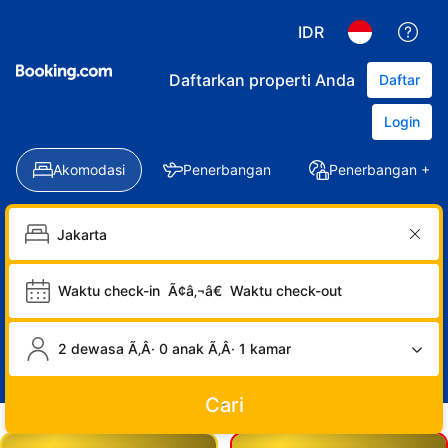
IDR
Daftarkan properti Anda
Daftar
Login
Akomodasi
Penerbangan
Penerbangan + Ho
Waktu check-in
Ã¢â‚¬â€
Waktu check-out
2 dewasa Ã‚Â· 0 anak Ã‚Â· 1 kamar
Cari