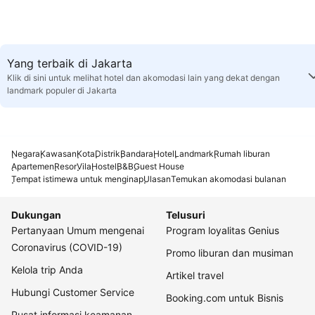
Yang terbaik di Jakarta
Klik di sini untuk melihat hotel dan akomodasi lain yang dekat dengan
landmark populer di Jakarta
Negara
Kawasan
Kota
Distrik
Bandara
Hotel
Landmark
Rumah liburan
Apartemen
Resor
Vila
Hostel
B&B
Guest House
Tempat istimewa untuk menginap
Ulasan
Temukan akomodasi bulanan
Dukungan
Telusuri
Pertanyaan Umum mengenai
Program loyalitas Genius
Coronavirus (COVID-19)
Promo liburan dan musiman
Kelola trip Anda
Artikel travel
Hubungi Customer Service
Booking.com untuk Bisnis
Pusat informasi keamanan