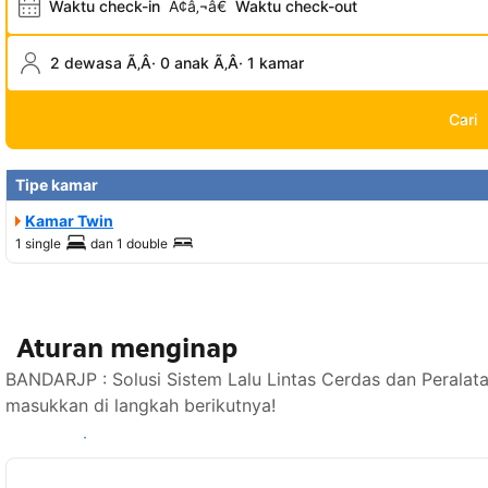
Waktu check-in
Ã¢â‚¬â€
Waktu check-out
2 dewasa Ã‚Â· 0 anak Ã‚Â· 1 kamar
Cari
Tipe kamar
Kamar Twin
1 single
dan
1 double
Aturan menginap
BANDARJP : Solusi Sistem Lalu Lintas Cerdas dan Peralat
masukkan di langkah berikutnya!
Lihat ketersediaan