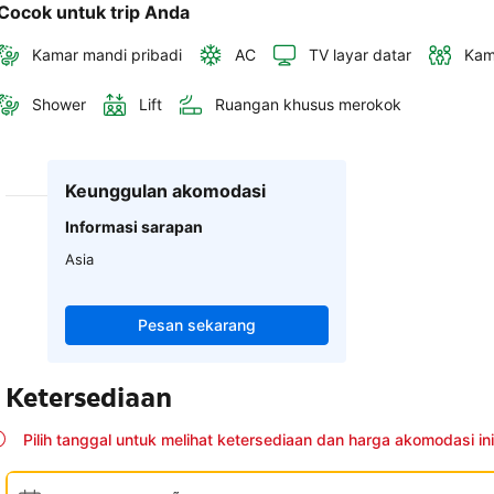
Cocok untuk trip Anda
Kamar mandi pribadi
AC
TV layar datar
Kam
Shower
Lift
Ruangan khusus merokok
Keunggulan akomodasi
Informasi sarapan
Asia
Pesan sekarang
Ketersediaan
Pilih tanggal untuk melihat ketersediaan dan harga akomodasi ini