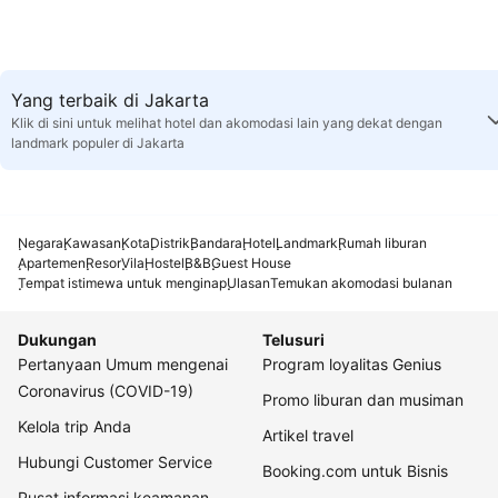
Yang terbaik di Jakarta
Klik di sini untuk melihat hotel dan akomodasi lain yang dekat dengan
landmark populer di Jakarta
Negara
Kawasan
Kota
Distrik
Bandara
Hotel
Landmark
Rumah liburan
Apartemen
Resor
Vila
Hostel
B&B
Guest House
Tempat istimewa untuk menginap
Ulasan
Temukan akomodasi bulanan
Dukungan
Telusuri
Pertanyaan Umum mengenai
Program loyalitas Genius
Coronavirus (COVID-19)
Promo liburan dan musiman
Kelola trip Anda
Artikel travel
Hubungi Customer Service
Booking.com untuk Bisnis
Pusat informasi keamanan