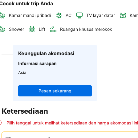
Cocok untuk trip Anda
Kamar mandi pribadi
AC
TV layar datar
Kam
Shower
Lift
Ruangan khusus merokok
Keunggulan akomodasi
Informasi sarapan
Asia
Pesan sekarang
Ketersediaan
Pilih tanggal untuk melihat ketersediaan dan harga akomodasi ini