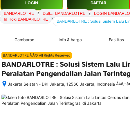
LOGIN
DAFTAR
BANDARLOTRE
/
Daftar BANDARLOTRE
/
LOGIN BANDARL
Id Hoki BANDARLOTRE
/
BANDARLOTRE : Solusi Sistem Lalu Lint
Gambaran
Info & harga
Fasilitas
BANDARLOTRE Ã‚Â© All Rights Reserved
BANDARLOTRE : Solusi Sistem Lalu Li
Peralatan Pengendalian Jalan Terinteg
Ã¢â‚¬
Jakarta Selatan - DKI Jakarta, 12560 Jakarta, Indonesia
Setelah 
memesan, 
semua 
rincian 
akomodasi 
termasuk 
nomor 