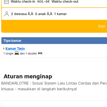
Waktu check-in
Ã¢â‚¬â€
Waktu check-out
2 dewasa Ã‚Â· 0 anak Ã‚Â· 1 kamar
Cari
Tipe kamar
Kamar Twin
1 single
dan
1 double
Aturan menginap
BANDARLOTRE : Solusi Sistem Lalu Lintas Cerdas dan Pera
khusus - masukkan di langkah berikutnya!
Lihat ketersediaan