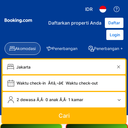
IDR
Daftarkan properti Anda
Daftar
Login
Akomodasi
Penerbangan
Penerbangan + Ho
Waktu check-in
Ã¢â‚¬â€
Waktu check-out
2 dewasa Ã‚Â· 0 anak Ã‚Â· 1 kamar
Cari