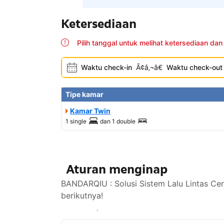
Ketersediaan
Pilih tanggal untuk melihat ketersediaan dan
Waktu check-in
Ã¢â‚¬â€
Waktu check-out
Tipe kamar
Kamar Twin
1 single
dan
1 double
Aturan menginap
BANDARQIU : Solusi Sistem Lalu Lintas Ce
berikutnya!
Lihat ketersediaan