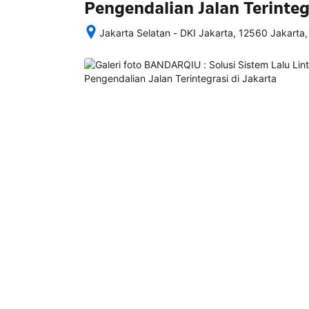
Pengendalian Jalan Terinteg
Jakarta Selatan - DKI Jakarta, 12560 Jakarta,
Setelah 
memesan, 
semua 
rincian 
akomodasi 
termasuk 
nomor 
telepon 
dan 
alamat 
akan 
disertakan 
dalam 
konfirmasi 
pemesanan 
dan 
akun 
Anda.