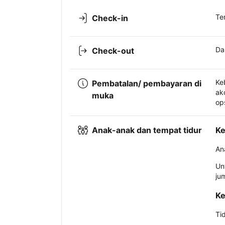
Te
Check-in
Da
Check-out
Ke
Pembatalan/ pembayaran di
ak
muka
op
Anak-anak dan tempat tidur
Ke
An
Un
ju
Ke
Ti