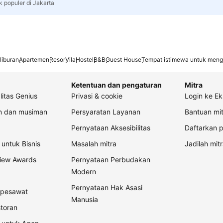
k populer di Jakarta
liburan
Apartemen
Resor
Vila
Hostel
B&B
Guest House
Tempat istimewa untuk meng
Ketentuan dan pengaturan
Mitra
litas Genius
Privasi & cookie
Login ke Ek
an dan musiman
Persyaratan Layanan
Bantuan mit
Pernyataan Aksesibilitas
Daftarkan p
untuk Bisnis
Masalah mitra
Jadilah mitr
view Awards
Pernyataan Perbudakan
Modern
Pernyataan Hak Asasi
t pesawat
Manusia
storan