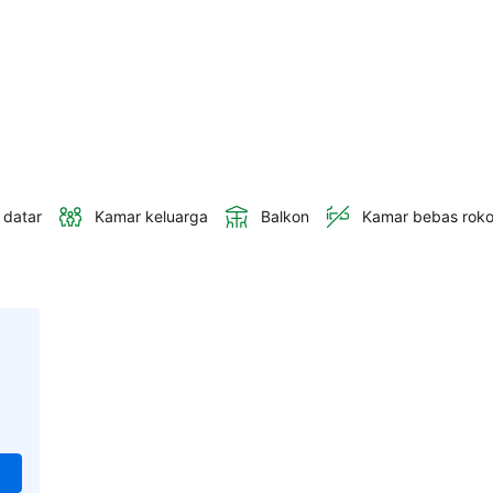
 datar
Kamar keluarga
Balkon
Kamar bebas rok