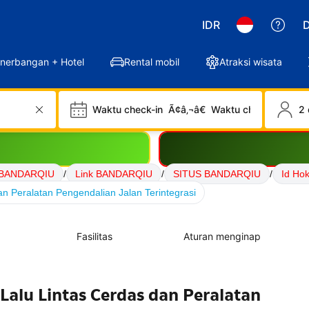
IDR
D
nerbangan + Hotel
Rental mobil
Atraksi wisata
Waktu check-in
Ã¢â‚¬â€
Waktu check-out
2 
 BANDARQIU
/
Link BANDARQIU
/
SITUS BANDARQIU
/
Id Ho
n Peralatan Pengendalian Jalan Terintegrasi
Fasilitas
Aturan menginap
Lalu Lintas Cerdas dan Peralatan