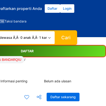
aftarkan properti Anda
Daftar
Login
Taksi bandara
Cari
dewasa Ã‚Â· 0 anak Ã‚Â· 1 kamar
DAFTAR
ki BANDARQIU
/
Informasi penting
Belum ada ulasan
Daftar sekarang