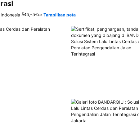
rasi
Ã¢â‚¬â€œ
 Indonesia
Tampilkan peta