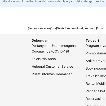
Klik di sini untuk melihat hotel dan akomodasi lain yang dekat dengan landmar
Negara
Kawasan
Kota
Distrik
Bandara
Hotel
Landmark
Rumah 
Dukungan
Telusuri
Pertanyaan Umum mengenai
Program loya
Coronavirus (COVID-19)
Promo libur
Kelola trip Anda
Artikel travel
Hubungi Customer Service
Booking.com 
Pusat informasi keamanan
Traveller Re
Rental Mobil
Pencari tike
Reservasi re