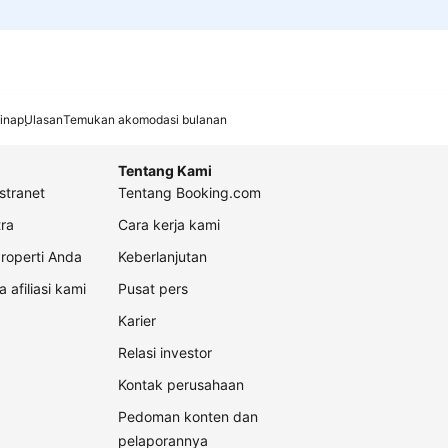
inap
Ulasan
Temukan akomodasi bulanan
Tentang Kami
stranet
Tentang Booking.com
ra
Cara kerja kami
roperti Anda
Keberlanjutan
a afiliasi kami
Pusat pers
Karier
Relasi investor
Kontak perusahaan
Pedoman konten dan
pelaporannya