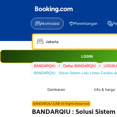
Akomodasi
Penerbangan
Pe
LOGIN
BANDARQIU
/
Daftar BANDARQIU
/
LOGIN
BANDARQIU : Solusi Sistem Lalu Lintas Cerdas da
Gambaran
Info & harga
BANDARQIU Ã‚Â© All Rights Reserved
BANDARQIU : Solusi Sistem 