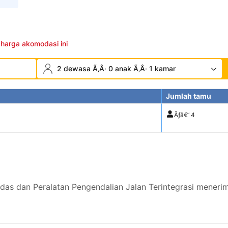
 harga akomodasi ini
2 dewasa Ã‚Â· 0 anak Ã‚Â· 1 kamar
Jumlah tamu
Ãƒâ€”
4
rdas dan Peralatan Pengendalian Jalan Terintegrasi meneri