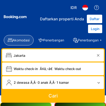
IDR
Daftarkan properti Anda
Daftar
Login
Akomodasi
Penerbangan
Penerbangan + Ho
Waktu check-in
Ã¢â‚¬â€
Waktu check-out
2 dewasa Ã‚Â· 0 anak Ã‚Â· 1 kamar
Cari