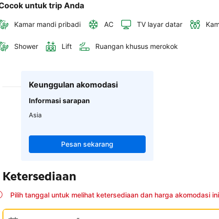
Cocok untuk trip Anda
Kamar mandi pribadi
AC
TV layar datar
Kam
Shower
Lift
Ruangan khusus merokok
Keunggulan akomodasi
Informasi sarapan
Asia
Pesan sekarang
Ketersediaan
Pilih tanggal untuk melihat ketersediaan dan harga akomodasi ini