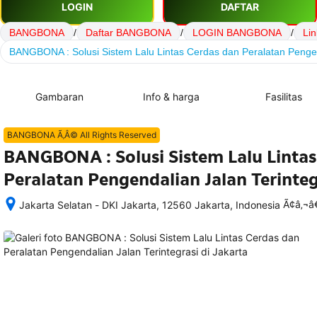
LOGIN
DAFTAR
BANGBONA
/
Daftar BANGBONA
/
LOGIN BANGBONA
/
Li
BANGBONA : Solusi Sistem Lalu Lintas Cerdas dan Peralatan Pengen
Gambaran
Info & harga
Fasilitas
BANGBONA Ã‚Â© All Rights Reserved
BANGBONA : Solusi Sistem Lalu Lintas
Peralatan Pengendalian Jalan Terinteg
Ã¢â‚¬
Jakarta Selatan - DKI Jakarta, 12560 Jakarta, Indonesia
Setelah 
memesan, 
semua 
rincian 
akomodasi 
termasuk 
nomor 