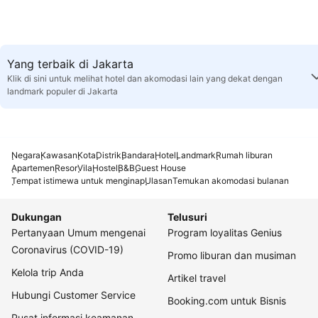
Yang terbaik di Jakarta
Klik di sini untuk melihat hotel dan akomodasi lain yang dekat dengan
landmark populer di Jakarta
Negara
Kawasan
Kota
Distrik
Bandara
Hotel
Landmark
Rumah liburan
Apartemen
Resor
Vila
Hostel
B&B
Guest House
Tempat istimewa untuk menginap
Ulasan
Temukan akomodasi bulanan
Dukungan
Telusuri
Pertanyaan Umum mengenai
Program loyalitas Genius
Coronavirus (COVID-19)
Promo liburan dan musiman
Kelola trip Anda
Artikel travel
Hubungi Customer Service
Booking.com untuk Bisnis
Pusat informasi keamanan