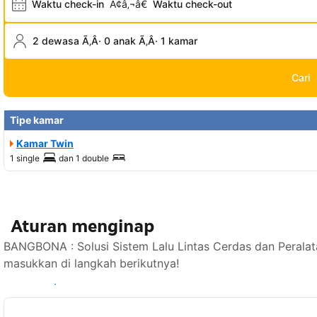
Waktu check-in
Ã¢â‚¬â€
Waktu check-out
2 dewasa Ã‚Â· 0 anak Ã‚Â· 1 kamar
Cari
Tipe kamar
Kamar Twin
1 single
dan
1 double
Aturan menginap
BANGBONA : Solusi Sistem Lalu Lintas Cerdas dan Peralat
masukkan di langkah berikutnya!
Lihat ketersediaan