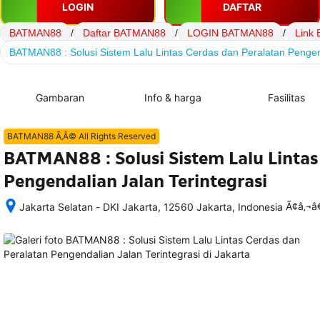
LOGIN
DAFTAR
BATMAN88
/
Daftar BATMAN88
/
LOGIN BATMAN88
/
Link
BATMAN88 : Solusi Sistem Lalu Lintas Cerdas dan Peralatan Pengend
Gambaran
Info & harga
Fasilitas
BATMAN88 Ã‚Â© All Rights Reserved
BATMAN88 : Solusi Sistem Lalu Lintas
Pengendalian Jalan Terintegrasi
Ã¢â‚¬
Jakarta Selatan - DKI Jakarta, 12560 Jakarta, Indonesia
Setelah 
memesan, 
semua 
rincian 
akomodasi 
termasuk 
nomor 