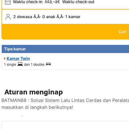
Waktu check-in
Ã¢â‚¬â€
Waktu check-out
2 dewasa Ã‚Â· 0 anak Ã‚Â· 1 kamar
Cari
Tipe kamar
Kamar Twin
1 single
dan
1 double
Aturan menginap
BATMAN88 : Solusi Sistem Lalu Lintas Cerdas dan Peralat
masukkan di langkah berikutnya!
Lihat ketersediaan