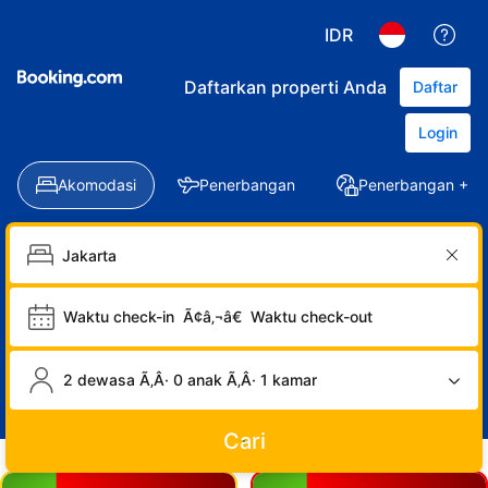
IDR
Daftarkan properti Anda
Daftar
Login
Akomodasi
Penerbangan
Penerbangan + Ho
Waktu check-in
Ã¢â‚¬â€
Waktu check-out
2 dewasa Ã‚Â· 0 anak Ã‚Â· 1 kamar
Cari