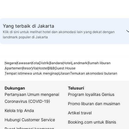
Yang terbaik di Jakarta
Klik di sini untuk melihat hotel dan akomodasi lain yang dekat dengan
landmark populer di Jakarta
Negara
Kawasan
Kota
Distrik
Bandara
Hotel
Landmark
Rumah liburan
Apartemen
Resor
Vila
Hostel
B&B
Guest House
Tempat istimewa untuk menginap
Ulasan
Temukan akomodasi bulanan
Dukungan
Telusuri
Pertanyaan Umum mengenai
Program loyalitas Genius
Coronavirus (COVID-19)
Promo liburan dan musiman
Kelola trip Anda
Artikel travel
Hubungi Customer Service
Booking.com untuk Bisnis
Pusat informasi keamanan