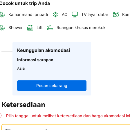
Cocok untuk trip Anda
Kamar mandi pribadi
AC
TV layar datar
Kam
Shower
Lift
Ruangan khusus merokok
Keunggulan akomodasi
Informasi sarapan
Asia
Pesan sekarang
Ketersediaan
Pilih tanggal untuk melihat ketersediaan dan harga akomodasi ini