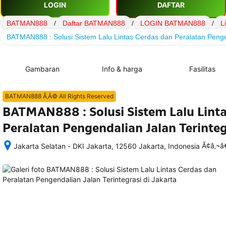
LOGIN
DAFTAR
BATMAN888
/
Daftar BATMAN888
/
LOGIN BATMAN888
/
L
BATMAN888 : Solusi Sistem Lalu Lintas Cerdas dan Peralatan Pengen
Gambaran
Info & harga
Fasilitas
BATMAN888 Ã‚Â© All Rights Reserved
BATMAN888 : Solusi Sistem Lalu Linta
Peralatan Pengendalian Jalan Terinteg
Ã¢â‚¬
Jakarta Selatan - DKI Jakarta, 12560 Jakarta, Indonesia
Setelah 
memesan, 
semua 
rincian 
akomodasi 
termasuk 
nomor 