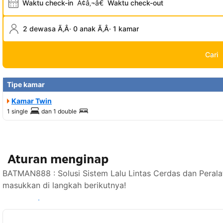
Waktu check-in
Ã¢â‚¬â€
Waktu check-out
2 dewasa Ã‚Â· 0 anak Ã‚Â· 1 kamar
Cari
Tipe kamar
Kamar Twin
1 single
dan
1 double
Aturan menginap
BATMAN888 : Solusi Sistem Lalu Lintas Cerdas dan Perala
masukkan di langkah berikutnya!
Lihat ketersediaan