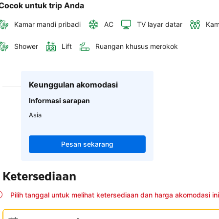
Cocok untuk trip Anda
Kamar mandi pribadi
AC
TV layar datar
Kam
Shower
Lift
Ruangan khusus merokok
Keunggulan akomodasi
Informasi sarapan
Asia
Pesan sekarang
Ketersediaan
Pilih tanggal untuk melihat ketersediaan dan harga akomodasi ini