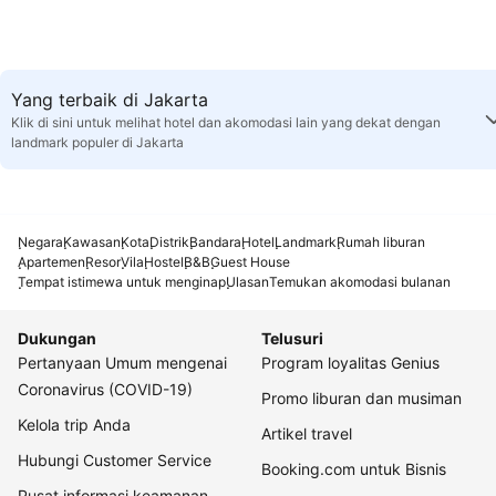
Yang terbaik di Jakarta
Klik di sini untuk melihat hotel dan akomodasi lain yang dekat dengan
landmark populer di Jakarta
Negara
Kawasan
Kota
Distrik
Bandara
Hotel
Landmark
Rumah liburan
Apartemen
Resor
Vila
Hostel
B&B
Guest House
Tempat istimewa untuk menginap
Ulasan
Temukan akomodasi bulanan
Dukungan
Telusuri
Pertanyaan Umum mengenai
Program loyalitas Genius
Coronavirus (COVID-19)
Promo liburan dan musiman
Kelola trip Anda
Artikel travel
Hubungi Customer Service
Booking.com untuk Bisnis
Pusat informasi keamanan