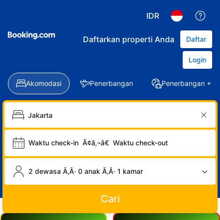
IDR
Daftarkan properti Anda
Daftar
Login
Akomodasi
Penerbangan
Penerbangan + Ho
Waktu check-in
Ã¢â‚¬â€
Waktu check-out
2 dewasa Ã‚Â· 0 anak Ã‚Â· 1 kamar
Cari