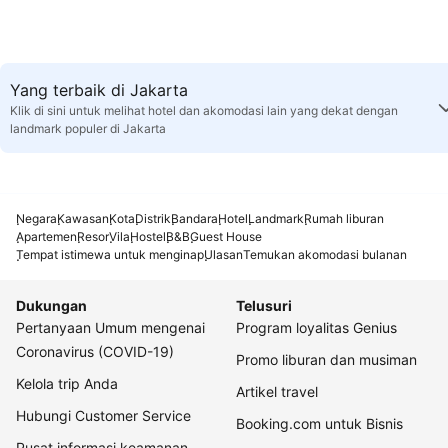
Yang terbaik di Jakarta
Klik di sini untuk melihat hotel dan akomodasi lain yang dekat dengan
landmark populer di Jakarta
Negara
Kawasan
Kota
Distrik
Bandara
Hotel
Landmark
Rumah liburan
Apartemen
Resor
Vila
Hostel
B&B
Guest House
Tempat istimewa untuk menginap
Ulasan
Temukan akomodasi bulanan
Dukungan
Telusuri
Pertanyaan Umum mengenai
Program loyalitas Genius
Coronavirus (COVID-19)
Promo liburan dan musiman
Kelola trip Anda
Artikel travel
Hubungi Customer Service
Booking.com untuk Bisnis
Pusat informasi keamanan