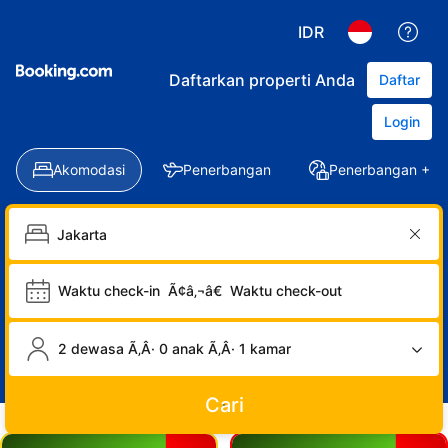
IDR
Daftarkan properti Anda
Daftar
Login
Akomodasi
Penerbangan
Penerbangan + Ho
Waktu check-in
Ã¢â‚¬â€
Waktu check-out
2 dewasa Ã‚Â· 0 anak Ã‚Â· 1 kamar
Cari