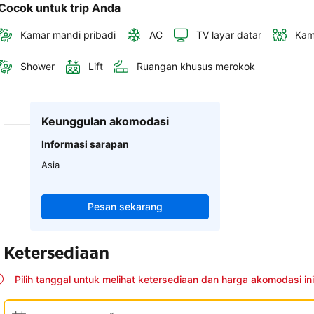
Cocok untuk trip Anda
Kamar mandi pribadi
AC
TV layar datar
Kam
Shower
Lift
Ruangan khusus merokok
Keunggulan akomodasi
Informasi sarapan
Asia
Pesan sekarang
Ketersediaan
Pilih tanggal untuk melihat ketersediaan dan harga akomodasi ini