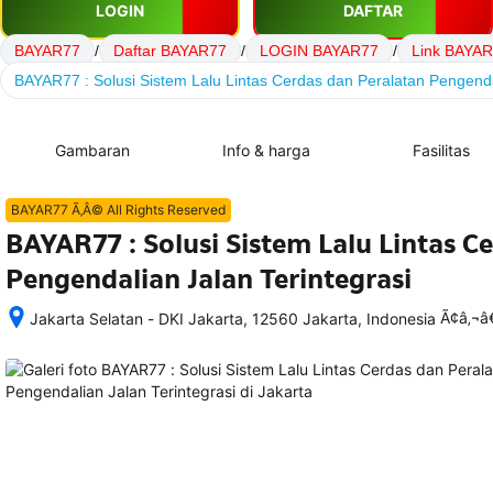
LOGIN
DAFTAR
BAYAR77
/
Daftar BAYAR77
/
LOGIN BAYAR77
/
Link BAYA
BAYAR77 : Solusi Sistem Lalu Lintas Cerdas dan Peralatan Pengendal
Gambaran
Info & harga
Fasilitas
BAYAR77 Ã‚Â© All Rights Reserved
BAYAR77 : Solusi Sistem Lalu Lintas C
Pengendalian Jalan Terintegrasi
Ã¢â‚¬
Jakarta Selatan - DKI Jakarta, 12560 Jakarta, Indonesia
Setelah 
memesan, 
semua 
rincian 
akomodasi 
termasuk 
nomor 