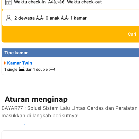
Waktu check-in
Ã¢â‚¬â€
Waktu check-out
2 dewasa Ã‚Â· 0 anak Ã‚Â· 1 kamar
Cari
Tipe kamar
Kamar Twin
1 single
dan
1 double
Aturan menginap
BAYAR77 : Solusi Sistem Lalu Lintas Cerdas dan Peralatan
masukkan di langkah berikutnya!
Lihat ketersediaan