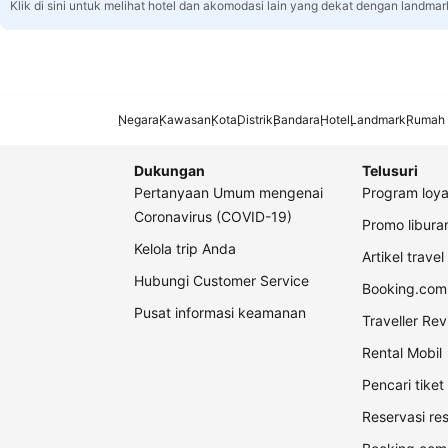
Klik di sini untuk melihat hotel dan akomodasi lain yang dekat dengan landmar
Negara
Kawasan
Kota
Distrik
Bandara
Hotel
Landmark
Rumah 
Dukungan
Telusuri
Pertanyaan Umum mengenai
Program loya
Coronavirus (COVID-19)
Promo libur
Kelola trip Anda
Artikel travel
Hubungi Customer Service
Booking.com 
Pusat informasi keamanan
Traveller Re
Rental Mobil
Pencari tike
Reservasi re