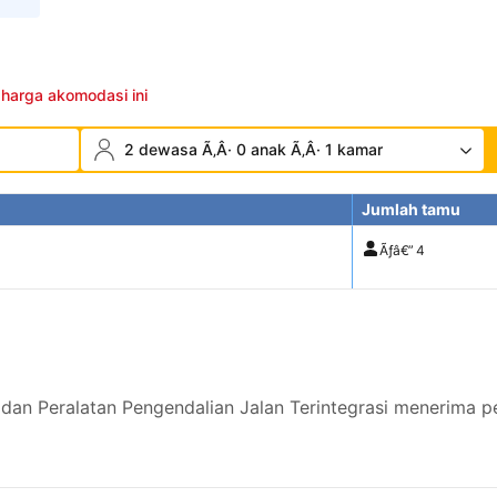
 harga akomodasi ini
2 dewasa Ã‚Â· 0 anak Ã‚Â· 1 kamar
Jumlah tamu
Ãƒâ€”
4
 dan Peralatan Pengendalian Jalan Terintegrasi menerima 