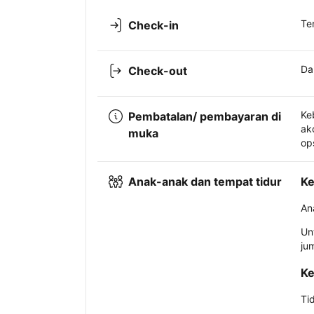
Te
Check-in
Da
Check-out
Ke
Pembatalan/ pembayaran di
ak
muka
op
Anak-anak dan tempat tidur
Ke
An
Un
ju
Ke
Ti