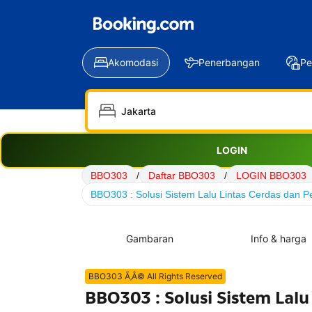
Akomodasi
Penerbangan
Pe
LOGIN
BBO303
/
Daftar BBO303
/
LOGIN BBO303
BBO303 : Solusi Sistem Lalu Lintas Cerdas dan Pe
Gambaran
Info & harga
BBO303 Ã‚Â© All Rights Reserved
BBO303 : Solusi Sistem Lalu