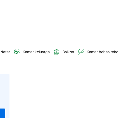
 datar
Kamar keluarga
Balkon
Kamar bebas rok