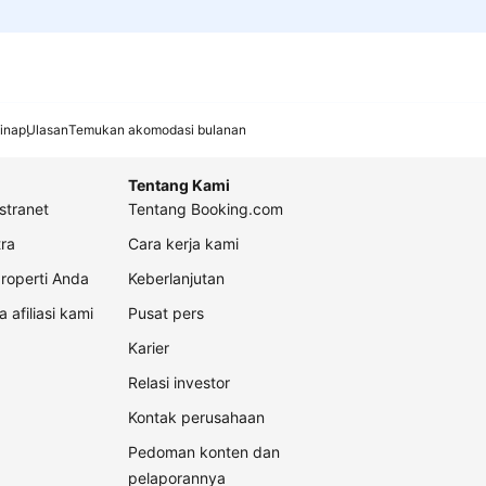
inap
Ulasan
Temukan akomodasi bulanan
Tentang Kami
stranet
Tentang Booking.com
ra
Cara kerja kami
roperti Anda
Keberlanjutan
a afiliasi kami
Pusat pers
Karier
Relasi investor
Kontak perusahaan
Pedoman konten dan
pelaporannya