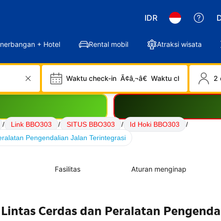
IDR
D
nerbangan + Hotel
Rental mobil
Atraksi wisata
Waktu check-in
Ã¢â‚¬â€
Waktu check-out
2 
/
Link BBO303
/
SITUS BBO303
/
Id Hoki BBO303
/
ralatan Pengendalian Jalan Terintegrasi
Fasilitas
Aturan menginap
 Lintas Cerdas dan Peralatan Pengenda