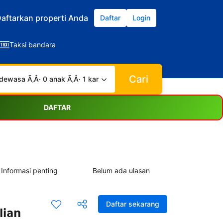
aftarkan properti Anda
Daftar
Login
Taksi bandara
Cari
dewasa Ã‚Â· 0 anak Ã‚Â· 1 kamar
DAFTAR
Informasi penting
Belum ada ulasan
Daftar sekarang
lian