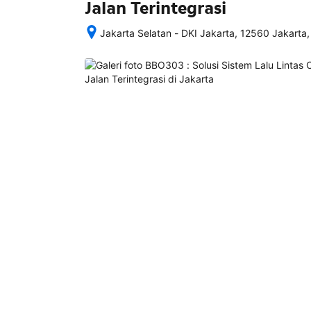
Jalan Terintegrasi
Jakarta Selatan - DKI Jakarta, 12560 Jakarta,
Setelah 
memesan, 
semua 
rincian 
akomodasi 
termasuk 
nomor 
telepon 
dan 
alamat 
akan 
disertakan 
dalam 
konfirmasi 
pemesanan 
dan 
akun 
Anda.