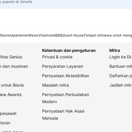
k populer di Jakarta
liburan
Apartemen
Resor
Vila
Hostel
B&B
Guest House
Tempat istimewa untuk meng
Ketentuan dan pengaturan
Mitra
litas Genius
Privasi & cookie
Login ke Ek
an dan musiman
Persyaratan Layanan
Bantuan mit
Pernyataan Aksesibilitas
Daftarkan p
untuk Bisnis
Masalah mitra
Jadilah mitr
view Awards
Pernyataan Perbudakan
Modern
Pernyataan Hak Asasi
t pesawat
Manusia
storan