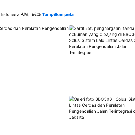
Ã¢â‚¬â€œ
 Indonesia
Tampilkan peta