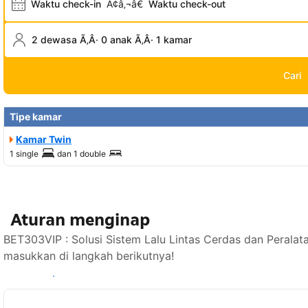
Waktu check-in
Ã¢â‚¬â€
Waktu check-out
2 dewasa Ã‚Â· 0 anak Ã‚Â· 1 kamar
Cari
Tipe kamar
Kamar Twin
1 single
dan
1 double
Aturan menginap
BET303VIP : Solusi Sistem Lalu Lintas Cerdas dan Peralat
masukkan di langkah berikutnya!
Lihat ketersediaan