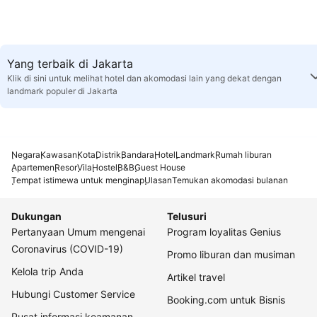
Yang terbaik di Jakarta
Klik di sini untuk melihat hotel dan akomodasi lain yang dekat dengan
landmark populer di Jakarta
Negara
Kawasan
Kota
Distrik
Bandara
Hotel
Landmark
Rumah liburan
Apartemen
Resor
Vila
Hostel
B&B
Guest House
Tempat istimewa untuk menginap
Ulasan
Temukan akomodasi bulanan
Dukungan
Telusuri
Pertanyaan Umum mengenai
Program loyalitas Genius
Coronavirus (COVID-19)
Promo liburan dan musiman
Kelola trip Anda
Artikel travel
Hubungi Customer Service
Booking.com untuk Bisnis
Pusat informasi keamanan