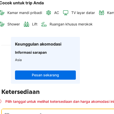
Cocok untuk trip Anda
Kamar mandi pribadi
AC
TV layar datar
Kam
Shower
Lift
Ruangan khusus merokok
Keunggulan akomodasi
Informasi sarapan
Asia
Pesan sekarang
Ketersediaan
Pilih tanggal untuk melihat ketersediaan dan harga akomodasi ini