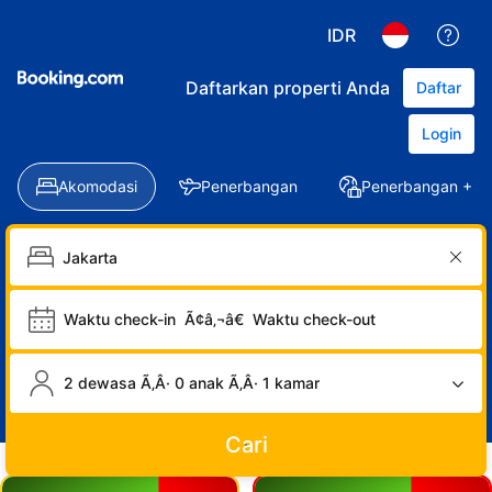
IDR
Daftarkan properti Anda
Daftar
Login
Akomodasi
Penerbangan
Penerbangan + Ho
Waktu check-in
Ã¢â‚¬â€
Waktu check-out
2 dewasa Ã‚Â· 0 anak Ã‚Â· 1 kamar
Cari