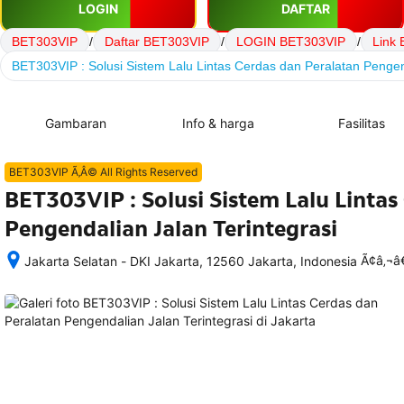
LOGIN
DAFTAR
BET303VIP
/
Daftar BET303VIP
/
LOGIN BET303VIP
/
Link
BET303VIP : Solusi Sistem Lalu Lintas Cerdas dan Peralatan Pengend
Gambaran
Info & harga
Fasilitas
BET303VIP Ã‚Â© All Rights Reserved
BET303VIP : Solusi Sistem Lalu Lintas
Pengendalian Jalan Terintegrasi
Ã¢â‚¬
Jakarta Selatan - DKI Jakarta, 12560 Jakarta, Indonesia
Setelah 
memesan, 
semua 
rincian 
akomodasi 
termasuk 
nomor 