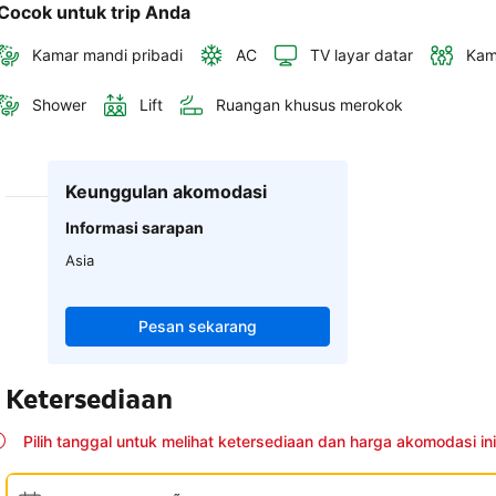
Cocok untuk trip Anda
Kamar mandi pribadi
AC
TV layar datar
Kam
Shower
Lift
Ruangan khusus merokok
Keunggulan akomodasi
Informasi sarapan
Asia
Pesan sekarang
Ketersediaan
Pilih tanggal untuk melihat ketersediaan dan harga akomodasi ini