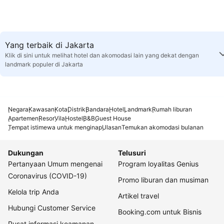
Yang terbaik di Jakarta
Klik di sini untuk melihat hotel dan akomodasi lain yang dekat dengan
landmark populer di Jakarta
Negara
Kawasan
Kota
Distrik
Bandara
Hotel
Landmark
Rumah liburan
Apartemen
Resor
Vila
Hostel
B&B
Guest House
Tempat istimewa untuk menginap
Ulasan
Temukan akomodasi bulanan
Dukungan
Telusuri
Pertanyaan Umum mengenai
Program loyalitas Genius
Coronavirus (COVID-19)
Promo liburan dan musiman
Kelola trip Anda
Artikel travel
Hubungi Customer Service
Booking.com untuk Bisnis
Pusat informasi keamanan