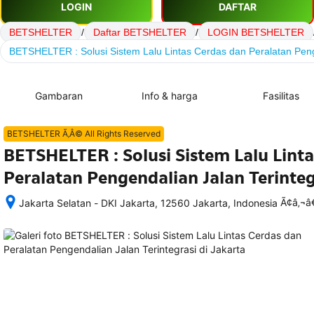
LOGIN
DAFTAR
BETSHELTER
/
Daftar BETSHELTER
/
LOGIN BETSHELTER
BETSHELTER : Solusi Sistem Lalu Lintas Cerdas dan Peralatan Peng
Gambaran
Info & harga
Fasilitas
BETSHELTER Ã‚Â© All Rights Reserved
BETSHELTER : Solusi Sistem Lalu Lint
Peralatan Pengendalian Jalan Terinteg
Ã¢â‚¬
Jakarta Selatan - DKI Jakarta, 12560 Jakarta, Indonesia
Setelah 
memesan, 
semua 
rincian 
akomodasi 
termasuk 
nomor 