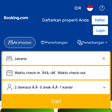
IDR
Daftarkan properti Anda
Daftar
Login
Akomodasi
Penerbangan
Penerbangan + Ho
Waktu check-in
Ã¢â‚¬â€
Waktu check-out
2 dewasa Ã‚Â· 0 anak Ã‚Â· 1 kamar
Cari