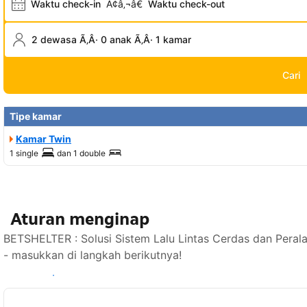
Waktu check-in
Ã¢â‚¬â€
Waktu check-out
2 dewasa Ã‚Â· 0 anak Ã‚Â· 1 kamar
Cari
Tipe kamar
Kamar Twin
1 single
dan
1 double
Aturan menginap
BETSHELTER : Solusi Sistem Lalu Lintas Cerdas dan Peral
- masukkan di langkah berikutnya!
Lihat ketersediaan