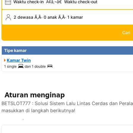
Waktu check-in
Ã¢â‚¬â€
Waktu check-out
2 dewasa Ã‚Â· 0 anak Ã‚Â· 1 kamar
Cari
Tipe kamar
Kamar Twin
1 single
dan
1 double
Aturan menginap
BETSLOT777 : Solusi Sistem Lalu Lintas Cerdas dan Peral
masukkan di langkah berikutnya!
Lihat ketersediaan