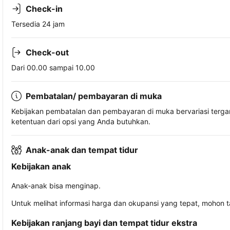
Check-in
Tersedia 24 jam
Check-out
Dari 00.00 sampai 10.00
Pembatalan/ pembayaran di muka
Kebijakan pembatalan dan pembayaran di muka bervariasi terg
ketentuan dari opsi yang Anda butuhkan.
Anak-anak dan tempat tidur
Kebijakan anak
Anak-anak bisa menginap.
Untuk melihat informasi harga dan okupansi yang tepat, mohon 
Kebijakan ranjang bayi dan tempat tidur ekstra