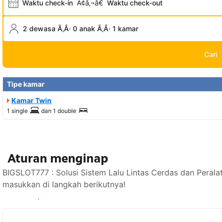
Waktu check-in
Ã¢â‚¬â€
Waktu check-out
2 dewasa Ã‚Â· 0 anak Ã‚Â· 1 kamar
Cari
Tipe kamar
Kamar Twin
1 single
dan
1 double
Aturan menginap
BIGSLOT777 : Solusi Sistem Lalu Lintas Cerdas dan Perala
masukkan di langkah berikutnya!
Lihat ketersediaan