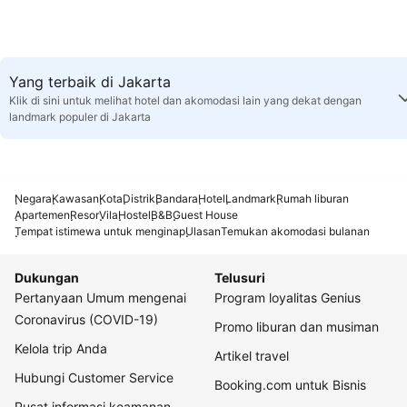
Yang terbaik di Jakarta
Klik di sini untuk melihat hotel dan akomodasi lain yang dekat dengan
landmark populer di Jakarta
Negara
Kawasan
Kota
Distrik
Bandara
Hotel
Landmark
Rumah liburan
Apartemen
Resor
Vila
Hostel
B&B
Guest House
Tempat istimewa untuk menginap
Ulasan
Temukan akomodasi bulanan
Dukungan
Telusuri
Pertanyaan Umum mengenai
Program loyalitas Genius
Coronavirus (COVID-19)
Promo liburan dan musiman
Kelola trip Anda
Artikel travel
Hubungi Customer Service
Booking.com untuk Bisnis
Pusat informasi keamanan