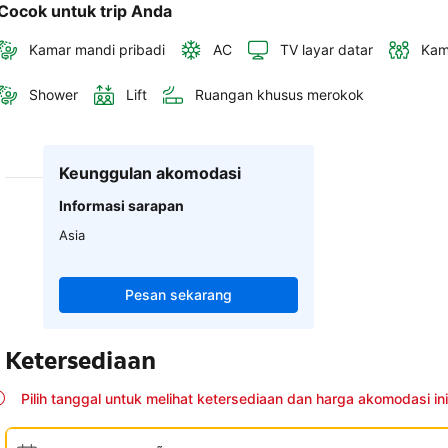
Cocok untuk trip Anda
Kamar mandi pribadi
AC
TV layar datar
Kam
Shower
Lift
Ruangan khusus merokok
Keunggulan akomodasi
Informasi sarapan
Asia
Pesan sekarang
Ketersediaan
Pilih tanggal untuk melihat ketersediaan dan harga akomodasi ini