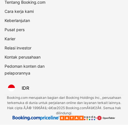
Tentang Booking.com
Cara kerja kami
Keberlanjutan
Pusat pers
Karier
Relasi investor
Kontak perusahaan
Pedoman konten dan
pelaporannya
IDR
Booking.com merupakan bagian dari Booking Holdings Inc., perusahaan
terkemuka di dunia untuk perjalanan online dan layanan terkait lainnya.
Hak cipta Ã‚Â© 1996Ã¢â‚¬â€œ2025 Booking.comÃ¢â€žÂ¢. Semua hak
dilindungi.