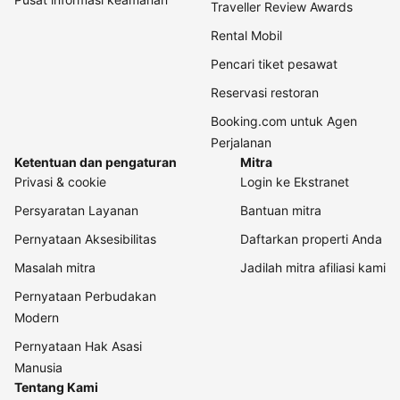
Traveller Review Awards
Rental Mobil
Pencari tiket pesawat
Reservasi restoran
Booking.com untuk Agen
Perjalanan
Ketentuan dan pengaturan
Mitra
Privasi & cookie
Login ke Ekstranet
Persyaratan Layanan
Bantuan mitra
Pernyataan Aksesibilitas
Daftarkan properti Anda
Masalah mitra
Jadilah mitra afiliasi kami
Pernyataan Perbudakan
Modern
Pernyataan Hak Asasi
Manusia
Tentang Kami