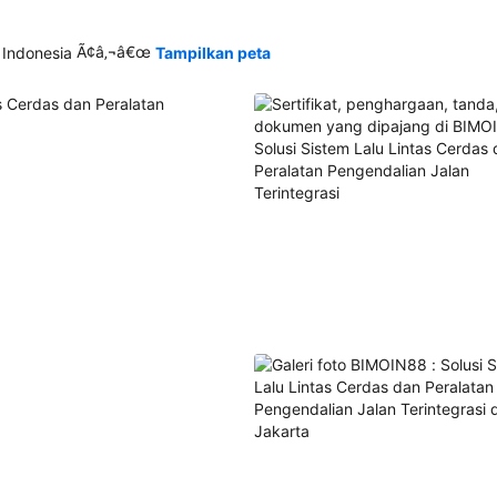
Ã¢â‚¬â€œ
 Indonesia
Tampilkan peta