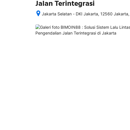
Jalan Terintegrasi
Jakarta Selatan - DKI Jakarta, 12560 Jakarta,
Setelah 
memesan, 
semua 
rincian 
akomodasi 
termasuk 
nomor 
telepon 
dan 
alamat 
akan 
disertakan 
dalam 
konfirmasi 
pemesanan 
dan 
akun 
Anda.