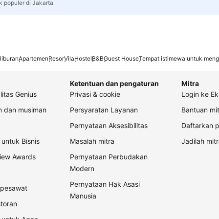
k populer di Jakarta
liburan
Apartemen
Resor
Vila
Hostel
B&B
Guest House
Tempat istimewa untuk meng
Ketentuan dan pengaturan
Mitra
litas Genius
Privasi & cookie
Login ke Ek
an dan musiman
Persyaratan Layanan
Bantuan mit
Pernyataan Aksesibilitas
Daftarkan p
untuk Bisnis
Masalah mitra
Jadilah mitr
view Awards
Pernyataan Perbudakan
Modern
Pernyataan Hak Asasi
t pesawat
Manusia
storan