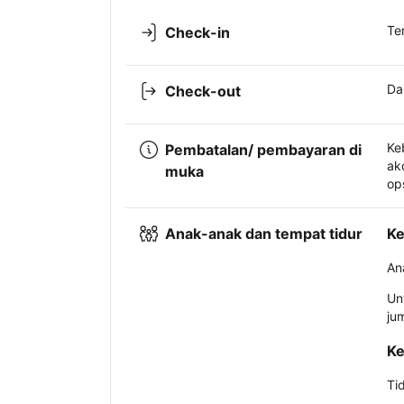
Te
Check-in
Da
Check-out
Ke
Pembatalan/ pembayaran di
ak
muka
op
Anak-anak dan tempat tidur
Ke
An
Un
ju
Ke
Ti