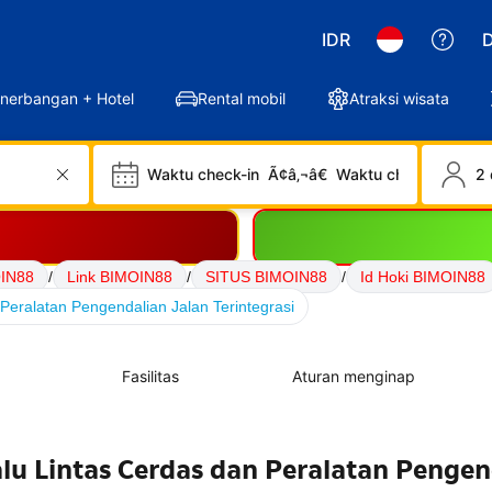
IDR
D
nerbangan + Hotel
Rental mobil
Atraksi wisata
Waktu check-in
Ã¢â‚¬â€
Waktu check-out
2 
IN88
/
Link BIMOIN88
/
SITUS BIMOIN88
/
Id Hoki BIMOIN88
Peralatan Pengendalian Jalan Terintegrasi
Fasilitas
Aturan menginap
lu Lintas Cerdas dan Peralatan Pengen