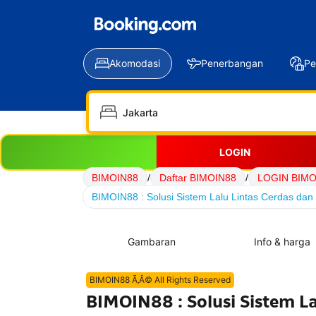
Akomodasi
Penerbangan
Pe
LOGIN
BIMOIN88
/
Daftar BIMOIN88
/
LOGIN BIMO
BIMOIN88 : Solusi Sistem Lalu Lintas Cerdas dan 
Gambaran
Info & harga
BIMOIN88 Ã‚Â© All Rights Reserved
BIMOIN88 : Solusi Sistem La