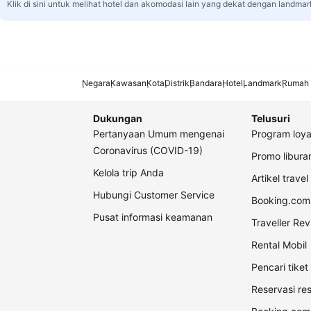
Klik di sini untuk melihat hotel dan akomodasi lain yang dekat dengan landmar
Negara
Kawasan
Kota
Distrik
Bandara
Hotel
Landmark
Rumah 
Dukungan
Telusuri
Pertanyaan Umum mengenai
Program loya
Coronavirus (COVID-19)
Promo libur
Kelola trip Anda
Artikel travel
Hubungi Customer Service
Booking.com 
Pusat informasi keamanan
Traveller Re
Rental Mobil
Pencari tike
Reservasi re