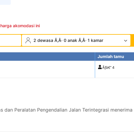
 harga akomodasi ini
2 dewasa Ã‚Â· 0 anak Ã‚Â· 1 kamar
Jumlah tamu
Ãƒâ€”
4
as dan Peralatan Pengendalian Jalan Terintegrasi menerim