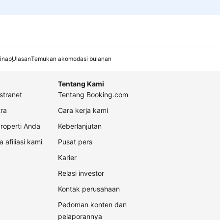
inap
Ulasan
Temukan akomodasi bulanan
Tentang Kami
stranet
Tentang Booking.com
ra
Cara kerja kami
roperti Anda
Keberlanjutan
a afiliasi kami
Pusat pers
Karier
Relasi investor
Kontak perusahaan
Pedoman konten dan
pelaporannya