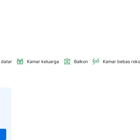
 datar
Kamar keluarga
Balkon
Kamar bebas rok