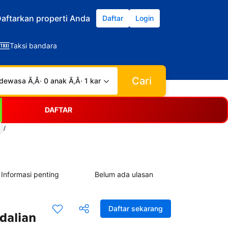
aftarkan properti Anda
Daftar
Login
Taksi bandara
Cari
dewasa Ã‚Â· 0 anak Ã‚Â· 1 kamar
DAFTAR
/
Informasi penting
Belum ada ulasan
Daftar sekarang
dalian