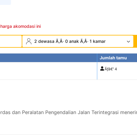
 harga akomodasi ini
2 dewasa Ã‚Â· 0 anak Ã‚Â· 1 kamar
Jumlah tamu
Ãƒâ€”
4
erdas dan Peralatan Pengendalian Jalan Terintegrasi mener