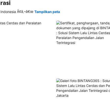
rasi
Ã¢â‚¬â€œ
 Indonesia
Tampilkan peta