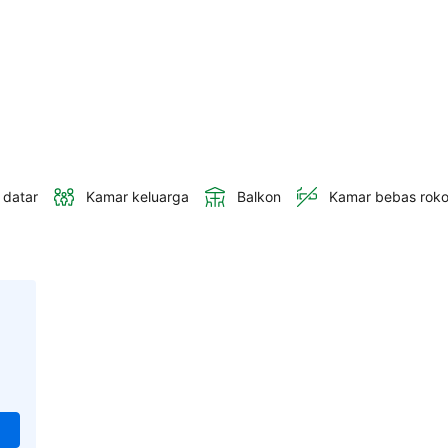
 datar
Kamar keluarga
Balkon
Kamar bebas rok