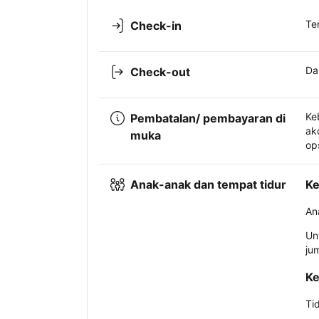
Te
Check-in
Da
Check-out
Ke
Pembatalan/ pembayaran di
ak
muka
op
Anak-anak dan tempat tidur
Ke
An
Un
ju
Ke
Ti