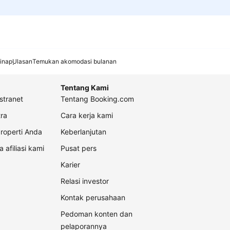
inap
Ulasan
Temukan akomodasi bulanan
Tentang Kami
stranet
Tentang Booking.com
ra
Cara kerja kami
roperti Anda
Keberlanjutan
a afiliasi kami
Pusat pers
Karier
Relasi investor
Kontak perusahaan
Pedoman konten dan
pelaporannya