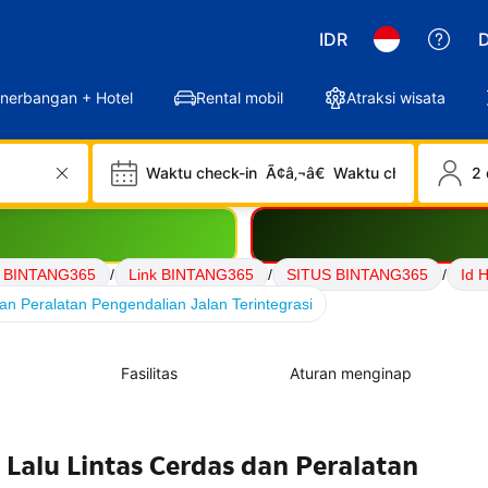
IDR
D
nerbangan + Hotel
Rental mobil
Atraksi wisata
Waktu check-in
Ã¢â‚¬â€
Waktu check-out
2 
 BINTANG365
/
Link BINTANG365
/
SITUS BINTANG365
/
Id 
an Peralatan Pengendalian Jalan Terintegrasi
Fasilitas
Aturan menginap
Lalu Lintas Cerdas dan Peralatan