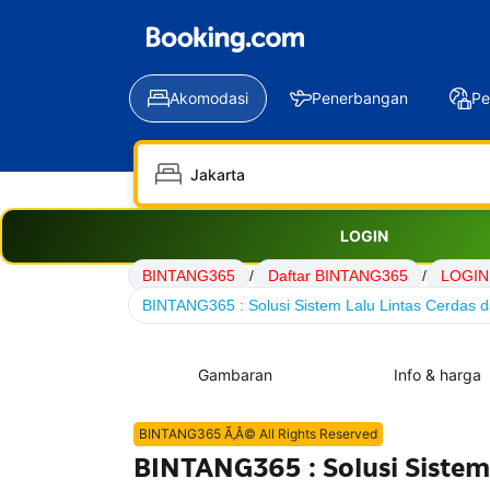
Akomodasi
Penerbangan
Pe
LOGIN
BINTANG365
/
Daftar BINTANG365
/
LOGIN
BINTANG365 : Solusi Sistem Lalu Lintas Cerdas d
Gambaran
Info & harga
BINTANG365 Ã‚Â© All Rights Reserved
BINTANG365 : Solusi Sistem 