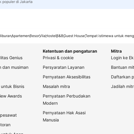
k populer di Jakarta
liburan
Apartemen
Resor
Vila
Hostel
B&B
Guest House
Tempat istimewa untuk meng
Ketentuan dan pengaturan
Mitra
litas Genius
Privasi & cookie
Login ke Ek
an dan musiman
Persyaratan Layanan
Bantuan mit
Pernyataan Aksesibilitas
Daftarkan p
untuk Bisnis
Masalah mitra
Jadilah mitr
view Awards
Pernyataan Perbudakan
Modern
Pernyataan Hak Asasi
t pesawat
Manusia
storan