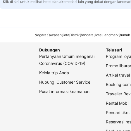
Klik di sini untuk melihat hotel dan akomodasi lain yang dekat dengan landmar
Negara
Kawasan
Kota
Distrik
Bandara
Hotel
Landmark
Rumah 
Dukungan
Telusuri
Pertanyaan Umum mengenai
Program loya
Coronavirus (COVID-19)
Promo libur
Kelola trip Anda
Artikel travel
Hubungi Customer Service
Booking.com 
Pusat informasi keamanan
Traveller Re
Rental Mobil
Pencari tike
Reservasi re