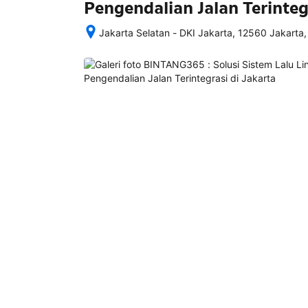
Pengendalian Jalan Terinteg
Jakarta Selatan - DKI Jakarta, 12560 Jakarta,
Setelah 
memesan, 
semua 
rincian 
akomodasi 
termasuk 
nomor 
telepon 
dan 
alamat 
akan 
disertakan 
dalam 
konfirmasi 
pemesanan 
dan 
akun 
Anda.