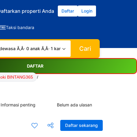
aftarkan properti Anda
Daftar
Login
Taksi bandara
Cari
dewasa Ã‚Â· 0 anak Ã‚Â· 1 kamar
DAFTAR
Hoki BINTANG365
/
Informasi penting
Belum ada ulasan
Daftar sekarang