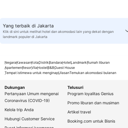
Yang terbaik di Jakarta
Klik di sini untuk melihat hotel dan akomodasi lain yang dekat dengan
landmark populer di Jakarta
Negara
Kawasan
Kota
Distrik
Bandara
Hotel
Landmark
Rumah liburan
Apartemen
Resor
Vila
Hostel
B&B
Guest House
Tempat istimewa untuk menginap
Ulasan
Temukan akomodasi bulanan
Dukungan
Telusuri
Pertanyaan Umum mengenai
Program loyalitas Genius
Coronavirus (COVID-19)
Promo liburan dan musiman
Kelola trip Anda
Artikel travel
Hubungi Customer Service
Booking.com untuk Bisnis
Pusat informasi keamanan