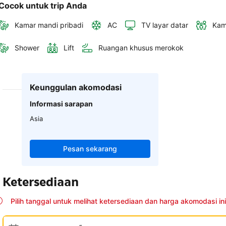
Cocok untuk trip Anda
Kamar mandi pribadi
AC
TV layar datar
Kam
Shower
Lift
Ruangan khusus merokok
Keunggulan akomodasi
Informasi sarapan
Asia
Pesan sekarang
Ketersediaan
Pilih tanggal untuk melihat ketersediaan dan harga akomodasi ini