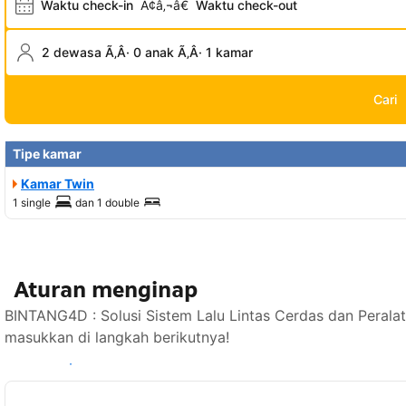
Waktu check-in
Ã¢â‚¬â€
Waktu check-out
2 dewasa Ã‚Â· 0 anak Ã‚Â· 1 kamar
Cari
Tipe kamar
Kamar Twin
1 single
dan
1 double
Aturan menginap
BINTANG4D : Solusi Sistem Lalu Lintas Cerdas dan Perala
masukkan di langkah berikutnya!
Lihat ketersediaan