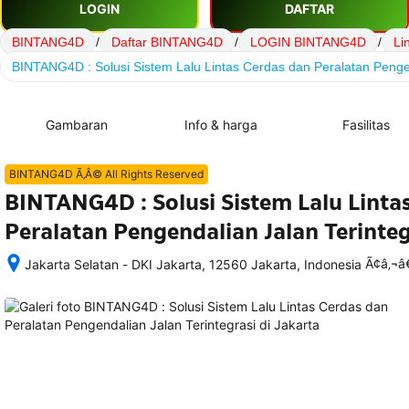
LOGIN
DAFTAR
BINTANG4D
/
Daftar BINTANG4D
/
LOGIN BINTANG4D
/
Li
BINTANG4D : Solusi Sistem Lalu Lintas Cerdas dan Peralatan Pengen
Gambaran
Info & harga
Fasilitas
BINTANG4D Ã‚Â© All Rights Reserved
BINTANG4D : Solusi Sistem Lalu Linta
Peralatan Pengendalian Jalan Terinteg
Ã¢â‚¬
Jakarta Selatan - DKI Jakarta, 12560 Jakarta, Indonesia
Setelah 
memesan, 
semua 
rincian 
akomodasi 
termasuk 
nomor 