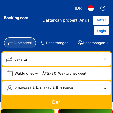
IDR
Daftarkan properti Anda
Daftar
Login
Akomodasi
Penerbangan
Penerbangan + Ho
Waktu check-in
Ã¢â‚¬â€
Waktu check-out
2 dewasa Ã‚Â· 0 anak Ã‚Â· 1 kamar
Cari