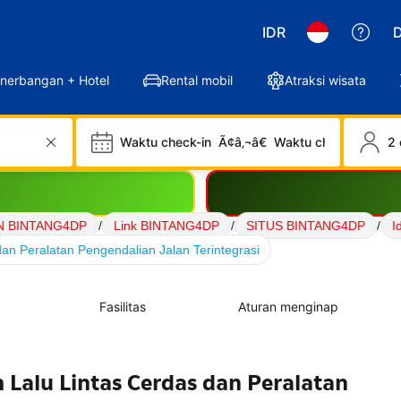
IDR
D
nerbangan + Hotel
Rental mobil
Atraksi wisata
Waktu check-in
Ã¢â‚¬â€
Waktu check-out
2 
N BINTANG4DP
/
Link BINTANG4DP
/
SITUS BINTANG4DP
/
I
an Peralatan Pengendalian Jalan Terintegrasi
Fasilitas
Aturan menginap
 Lalu Lintas Cerdas dan Peralatan