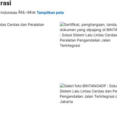
rasi
Ã¢â‚¬â€œ
 Indonesia
Tampilkan peta