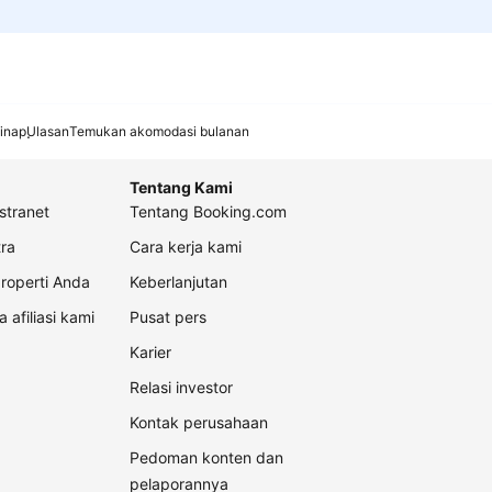
inap
Ulasan
Temukan akomodasi bulanan
Tentang Kami
stranet
Tentang Booking.com
ra
Cara kerja kami
roperti Anda
Keberlanjutan
a afiliasi kami
Pusat pers
Karier
Relasi investor
Kontak perusahaan
Pedoman konten dan
pelaporannya