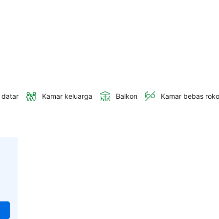
 datar
Kamar keluarga
Balkon
Kamar bebas rok