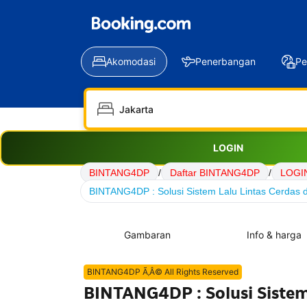
Akomodasi
Penerbangan
Pe
LOGIN
BINTANG4DP
/
Daftar BINTANG4DP
/
LOGI
BINTANG4DP : Solusi Sistem Lalu Lintas Cerdas d
Gambaran
Info & harga
BINTANG4DP Ã‚Â© All Rights Reserved
BINTANG4DP : Solusi Sistem