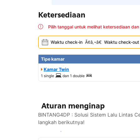
Ketersediaan
Pilih tanggal untuk melihat ketersediaan dan
Waktu check-in
Ã¢â‚¬â€
Waktu check-out
Tipe kamar
Kamar Twin
1 single
dan
1 double
Aturan menginap
BINTANG4DP : Solusi Sistem Lalu Lintas C
langkah berikutnya!
Lihat ketersediaan