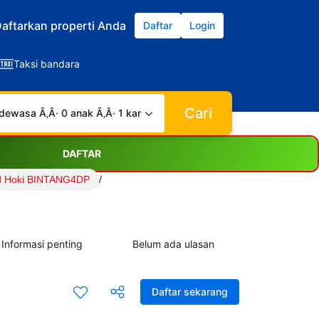
aftarkan properti Anda
Daftar
Login
Taksi bandara
Cari
dewasa Ã‚Â· 0 anak Ã‚Â· 1 kamar
DAFTAR
d Hoki BINTANG4DP
/
Informasi penting
Belum ada ulasan
Daftar sekarang