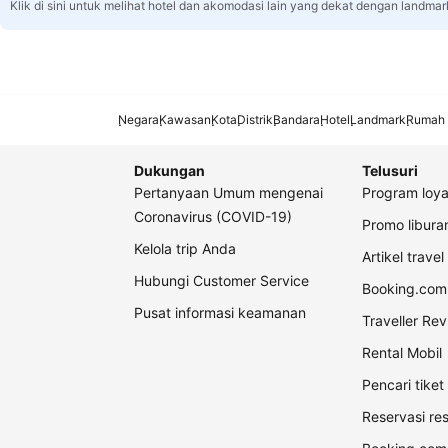
Klik di sini untuk melihat hotel dan akomodasi lain yang dekat dengan landmar
Negara
Kawasan
Kota
Distrik
Bandara
Hotel
Landmark
Rumah 
Dukungan
Telusuri
Pertanyaan Umum mengenai
Program loya
Coronavirus (COVID-19)
Promo libur
Kelola trip Anda
Artikel travel
Hubungi Customer Service
Booking.com 
Pusat informasi keamanan
Traveller Re
Rental Mobil
Pencari tike
Reservasi re