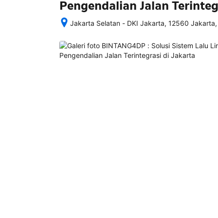
Pengendalian Jalan Terinteg
Jakarta Selatan - DKI Jakarta, 12560 Jakarta,
Setelah 
memesan, 
semua 
rincian 
akomodasi 
termasuk 
nomor 
telepon 
dan 
alamat 
akan 
disertakan 
dalam 
konfirmasi 
pemesanan 
dan 
akun 
Anda.