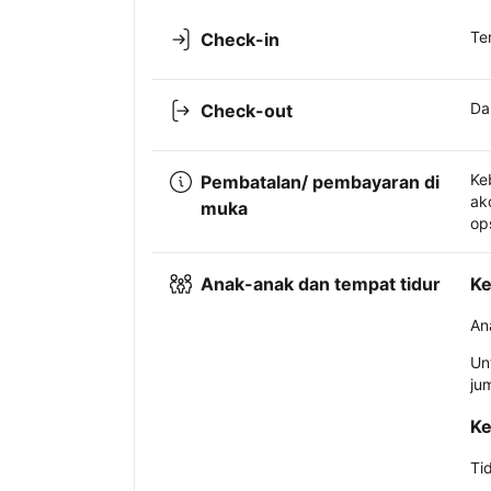
Te
Check-in
Da
Check-out
Ke
Pembatalan/ pembayaran di
ak
muka
op
Anak-anak dan tempat tidur
Ke
An
Un
ju
Ke
Ti