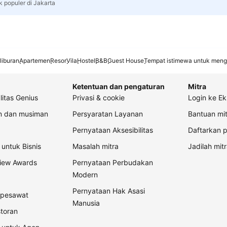
k populer di Jakarta
liburan
Apartemen
Resor
Vila
Hostel
B&B
Guest House
Tempat istimewa untuk meng
Ketentuan dan pengaturan
Mitra
litas Genius
Privasi & cookie
Login ke Ek
an dan musiman
Persyaratan Layanan
Bantuan mit
Pernyataan Aksesibilitas
Daftarkan p
untuk Bisnis
Masalah mitra
Jadilah mitr
view Awards
Pernyataan Perbudakan
Modern
Pernyataan Hak Asasi
t pesawat
Manusia
storan