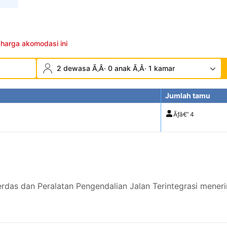
 harga akomodasi ini
2 dewasa Ã‚Â· 0 anak Ã‚Â· 1 kamar
Jumlah tamu
Ãƒâ€”
4
erdas dan Peralatan Pengendalian Jalan Terintegrasi mene