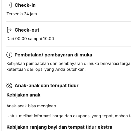
Check-in
Tersedia 24 jam
Check-out
Dari 00.00 sampai 10.00
Pembatalan/ pembayaran di muka
Kebijakan pembatalan dan pembayaran di muka bervariasi terg
ketentuan dari opsi yang Anda butuhkan.
Anak-anak dan tempat tidur
Kebijakan anak
Anak-anak bisa menginap.
Untuk melihat informasi harga dan okupansi yang tepat, mohon 
Kebijakan ranjang bayi dan tempat tidur ekstra