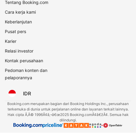
Tentang Booking.com
Cara kerja kami
Keberlanjutan
Pusat pers
Karier
Relasi investor
Kontak perusahaan
Pedoman konten dan
pelaporannya
IDR
Booking.com merupakan bagian dari Booking Holdings Inc., perusahaan
terkemuka di dunia untuk perjalanan online dan layanan terkait lainnya.
Hak cipta Ã‚Â© 1996Ã¢â‚¬â€œ2025 Booking.comÃ¢â€žÂ¢. Semua hak
dilindungi.