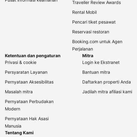
Traveller Review Awards
Rental Mobil
Pencari tiket pesawat
Reservasi restoran
Booking.com untuk Agen
Perjalanan
Ketentuan dan pengaturan
Mitra
Privasi & cookie
Login ke Ekstranet
Persyaratan Layanan
Bantuan mitra
Pernyataan Aksesibilitas
Daftarkan properti Anda
Masalah mitra
Jadilah mitra afiliasi kami
Pernyataan Perbudakan
Modern
Pernyataan Hak Asasi
Manusia
Tentang Kami