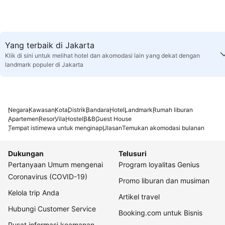
Yang terbaik di Jakarta
Klik di sini untuk melihat hotel dan akomodasi lain yang dekat dengan
landmark populer di Jakarta
Negara
Kawasan
Kota
Distrik
Bandara
Hotel
Landmark
Rumah liburan
Apartemen
Resor
Vila
Hostel
B&B
Guest House
Tempat istimewa untuk menginap
Ulasan
Temukan akomodasi bulanan
Dukungan
Telusuri
Pertanyaan Umum mengenai
Program loyalitas Genius
Coronavirus (COVID-19)
Promo liburan dan musiman
Kelola trip Anda
Artikel travel
Hubungi Customer Service
Booking.com untuk Bisnis
Pusat informasi keamanan