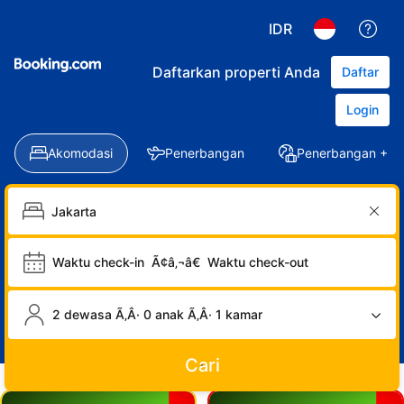
IDR
Daftarkan properti Anda
Daftar
Login
Akomodasi
Penerbangan
Penerbangan + Ho
Waktu check-in
Ã¢â‚¬â€
Waktu check-out
2 dewasa Ã‚Â· 0 anak Ã‚Â· 1 kamar
Cari