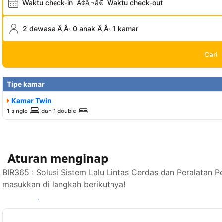
Waktu check-in
Ã¢â‚¬â€
Waktu check-out
2 dewasa Ã‚Â· 0 anak Ã‚Â· 1 kamar
Cari
Tipe kamar
Kamar Twin
1 single
dan
1 double
Aturan menginap
BIR365 : Solusi Sistem Lalu Lintas Cerdas dan Peralatan 
masukkan di langkah berikutnya!
Lihat ketersediaan