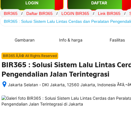
LOGIN
DAFTAR
BIR365
/
Daftar BIR365
/
LOGIN BIR365
/
Link BIR365
/
BIR365 : Solusi Sistem Lalu Lintas Cerdas dan Peralatan Pengendali
Gambaran
Info & harga
Fasilitas
BIR365 Ã‚Â© All Rights Reserved
BIR365 : Solusi Sistem Lalu Lintas Ce
Pengendalian Jalan Terintegrasi
Ã¢â‚¬
Jakarta Selatan - DKI Jakarta, 12560 Jakarta, Indonesia
Setelah 
memesan, 
semua 
rincian 
akomodasi 
termasuk 
nomor 