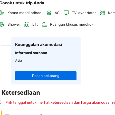
Cocok untuk trip Anda
Kamar mandi pribadi
AC
TV layar datar
Kam
Shower
Lift
Ruangan khusus merokok
Keunggulan akomodasi
Informasi sarapan
Asia
Pesan sekarang
Ketersediaan
Pilih tanggal untuk melihat ketersediaan dan harga akomodasi ini