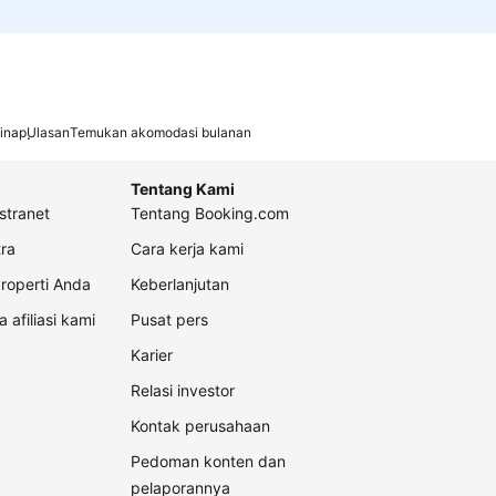
inap
Ulasan
Temukan akomodasi bulanan
Tentang Kami
stranet
Tentang Booking.com
ra
Cara kerja kami
roperti Anda
Keberlanjutan
a afiliasi kami
Pusat pers
Karier
Relasi investor
Kontak perusahaan
Pedoman konten dan
pelaporannya