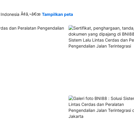
Ã¢â‚¬â€œ
 Indonesia
Tampilkan peta