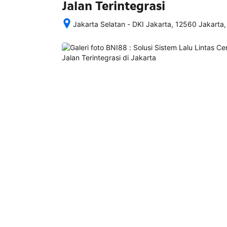
Jalan Terintegrasi
Jakarta Selatan - DKI Jakarta, 12560 Jakarta,
Setelah 
memesan, 
semua 
rincian 
akomodasi 
termasuk 
nomor 
telepon 
dan 
alamat 
akan 
disertakan 
dalam 
konfirmasi 
pemesanan 
dan 
akun 
Anda.