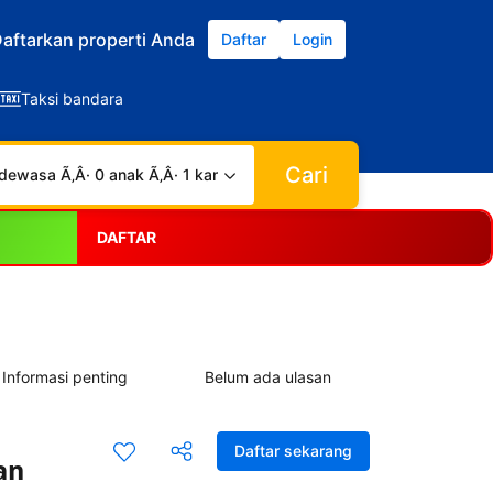
aftarkan properti Anda
Daftar
Login
Taksi bandara
Cari
dewasa Ã‚Â· 0 anak Ã‚Â· 1 kamar
DAFTAR
Informasi penting
Belum ada ulasan
Daftar sekarang
an