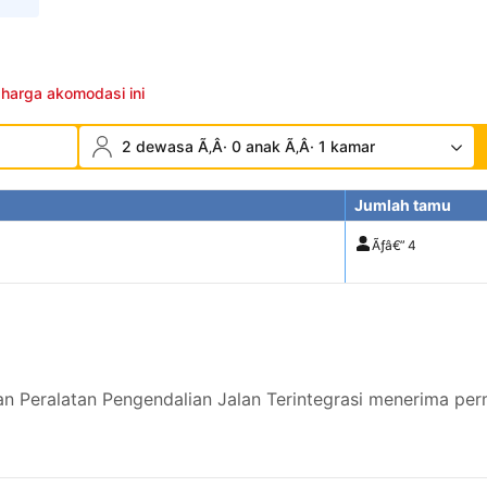
 harga akomodasi ini
2 dewasa Ã‚Â· 0 anak Ã‚Â· 1 kamar
Jumlah tamu
Ãƒâ€”
4
dan Peralatan Pengendalian Jalan Terintegrasi menerima pe