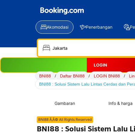
Akomodasi
Penerbangan
Pe
LOGIN
BNI88
/
Daftar BNI88
/
LOGIN BNI88
/
Li
BNI88 : Solusi Sistem Lalu Lintas Cerdas dan Per
Gambaran
Info & harga
BNI88 Ã‚Â© All Rights Reserved
BNI88 : Solusi Sistem Lalu 