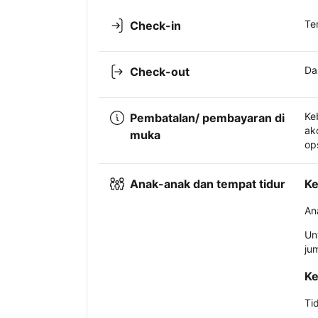
Te
Check-in
Da
Check-out
Ke
Pembatalan/ pembayaran di
ak
muka
op
Anak-anak dan tempat tidur
Ke
An
Un
ju
Ke
Ti