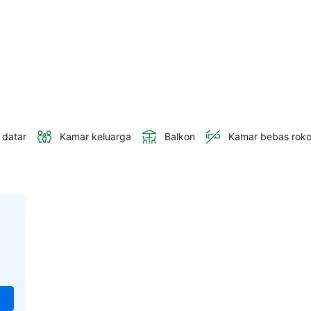
 datar
Kamar keluarga
Balkon
Kamar bebas rok