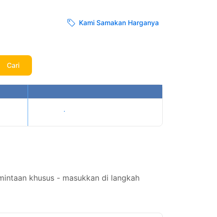
Kami Samakan Harganya
Cari
Tampilkan harga
rmintaan khusus - masukkan di langkah