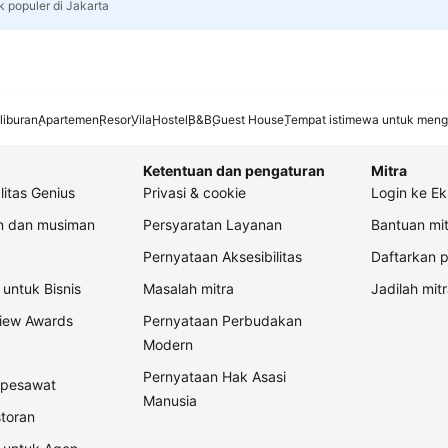
k populer di Jakarta
liburan
Apartemen
Resor
Vila
Hostel
B&B
Guest House
Tempat istimewa untuk meng
Ketentuan dan pengaturan
Mitra
litas Genius
Privasi & cookie
Login ke Ek
an dan musiman
Persyaratan Layanan
Bantuan mit
Pernyataan Aksesibilitas
Daftarkan p
untuk Bisnis
Masalah mitra
Jadilah mitr
view Awards
Pernyataan Perbudakan
Modern
Pernyataan Hak Asasi
t pesawat
Manusia
storan