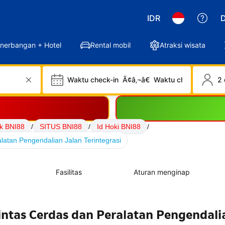
IDR
D
nerbangan + Hotel
Rental mobil
Atraksi wisata
Waktu check-in
Ã¢â‚¬â€
Waktu check-out
2 
nk BNI88
/
SITUS BNI88
/
Id Hoki BNI88
/
alatan Pengendalian Jalan Terintegrasi
Fasilitas
Aturan menginap
Lintas Cerdas dan Peralatan Pengendali