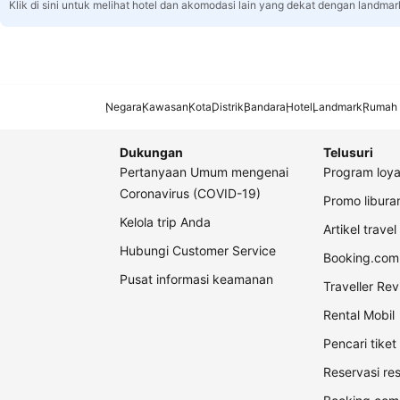
Klik di sini untuk melihat hotel dan akomodasi lain yang dekat dengan landmar
Negara
Kawasan
Kota
Distrik
Bandara
Hotel
Landmark
Rumah 
Dukungan
Telusuri
Pertanyaan Umum mengenai
Program loya
Coronavirus (COVID-19)
Promo libur
Kelola trip Anda
Artikel travel
Hubungi Customer Service
Booking.com 
Pusat informasi keamanan
Traveller Re
Rental Mobil
Pencari tike
Reservasi re