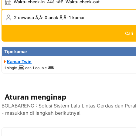
Waktu check-in
Ã¢â‚¬â€
Waktu check-out
2 dewasa Ã‚Â· 0 anak Ã‚Â· 1 kamar
Cari
Tipe kamar
Kamar Twin
1 single
dan
1 double
Aturan menginap
BOLABARENG : Solusi Sistem Lalu Lintas Cerdas dan Peral
- masukkan di langkah berikutnya!
Lihat ketersediaan