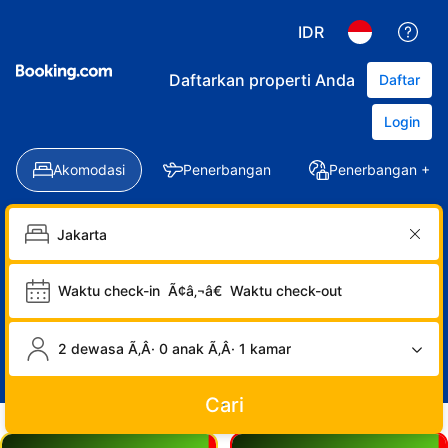
IDR
Daftarkan properti Anda
Daftar
Login
Akomodasi
Penerbangan
Penerbangan + Ho
Waktu check-in
Ã¢â‚¬â€
Waktu check-out
2 dewasa Ã‚Â· 0 anak Ã‚Â· 1 kamar
Cari