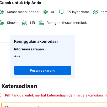
Cocok untuk trip Anda
Kamar mandi pribadi
AC
TV layar datar
Kam
Shower
Lift
Ruangan khusus merokok
Keunggulan akomodasi
Informasi sarapan
Asia
Pesan sekarang
Ketersediaan
Pilih tanggal untuk melihat ketersediaan dan harga akomodasi ini