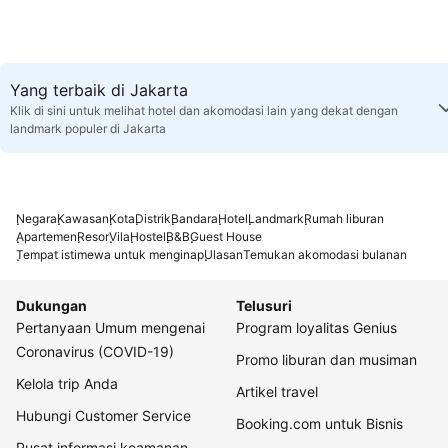
Yang terbaik di Jakarta
Klik di sini untuk melihat hotel dan akomodasi lain yang dekat dengan
landmark populer di Jakarta
Negara
Kawasan
Kota
Distrik
Bandara
Hotel
Landmark
Rumah liburan
Apartemen
Resor
Vila
Hostel
B&B
Guest House
Tempat istimewa untuk menginap
Ulasan
Temukan akomodasi bulanan
Dukungan
Telusuri
Pertanyaan Umum mengenai
Program loyalitas Genius
Coronavirus (COVID-19)
Promo liburan dan musiman
Kelola trip Anda
Artikel travel
Hubungi Customer Service
Booking.com untuk Bisnis
Pusat informasi keamanan