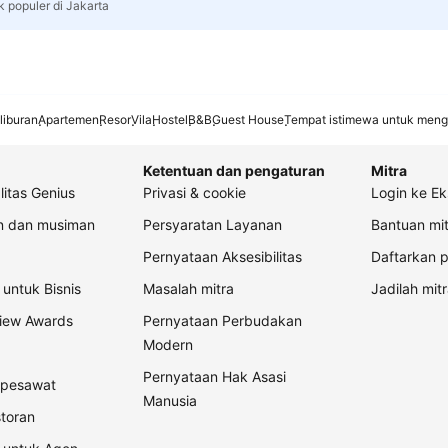
k populer di Jakarta
liburan
Apartemen
Resor
Vila
Hostel
B&B
Guest House
Tempat istimewa untuk meng
Ketentuan dan pengaturan
Mitra
litas Genius
Privasi & cookie
Login ke Ek
an dan musiman
Persyaratan Layanan
Bantuan mit
Pernyataan Aksesibilitas
Daftarkan p
untuk Bisnis
Masalah mitra
Jadilah mitr
view Awards
Pernyataan Perbudakan
Modern
Pernyataan Hak Asasi
t pesawat
Manusia
storan