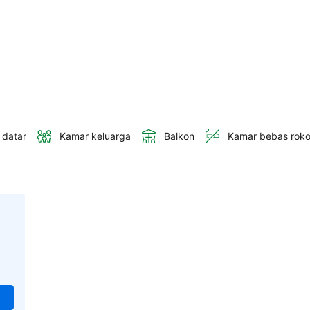
 datar
Kamar keluarga
Balkon
Kamar bebas rok