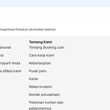
inap
Ulasan
Temukan akomodasi bulanan
Tentang Kami
stranet
Tentang Booking.com
ra
Cara kerja kami
roperti Anda
Keberlanjutan
a afiliasi kami
Pusat pers
Karier
Relasi investor
Kontak perusahaan
Pedoman konten dan
pelaporannya