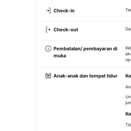
Te
Check-in
Da
Check-out
Ke
Pembatalan/ pembayaran di
ak
muka
op
Anak-anak dan tempat tidur
Ke
An
Un
ju
Ke
Ti