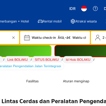
IDR
D
nerbangan + Hotel
Rental mobil
Atraksi wisata
Waktu check-in
Ã¢â‚¬â€
Waktu check-out
2 
U
/
Link BOLAKU
/
SITUS BOLAKU
/
Id Hoki BOLAKU
/
ralatan Pengendalian Jalan Terintegrasi
Fasilitas
Aturan menginap
 Lintas Cerdas dan Peralatan Pengenda