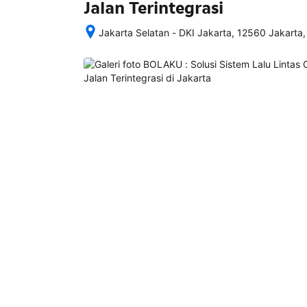
Jalan Terintegrasi
Jakarta Selatan - DKI Jakarta, 12560 Jakarta,
Setelah 
memesan, 
semua 
rincian 
akomodasi 
termasuk 
nomor 
telepon 
dan 
alamat 
akan 
disertakan 
dalam 
konfirmasi 
pemesanan 
dan 
akun 
Anda.