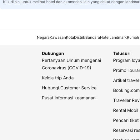
Klik di sini untuk melihat hotel dan akomodasi lain yang dekat dengan landmar
Negara
Kawasan
Kota
Distrik
Bandara
Hotel
Landmark
Rumah 
Dukungan
Telusuri
Pertanyaan Umum mengenai
Program loya
Coronavirus (COVID-19)
Promo libur
Kelola trip Anda
Artikel travel
Hubungi Customer Service
Booking.com 
Pusat informasi keamanan
Traveller Re
Rental Mobil
Pencari tike
Reservasi re