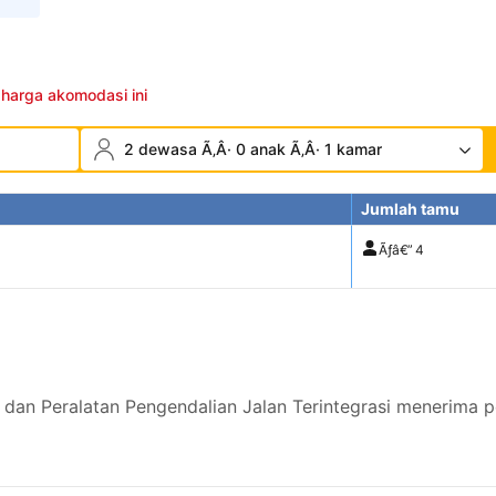
 harga akomodasi ini
2 dewasa Ã‚Â· 0 anak Ã‚Â· 1 kamar
Jumlah tamu
Ãƒâ€”
4
 dan Peralatan Pengendalian Jalan Terintegrasi menerima 