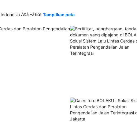
Ã¢â‚¬â€œ
 Indonesia
Tampilkan peta