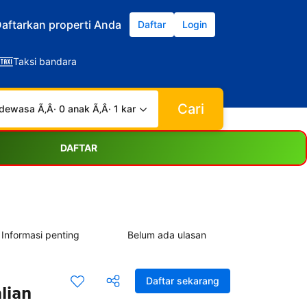
aftarkan properti Anda
Daftar
Login
Taksi bandara
Cari
dewasa Ã‚Â· 0 anak Ã‚Â· 1 kamar
DAFTAR
Informasi penting
Belum ada ulasan
Daftar sekarang
lian