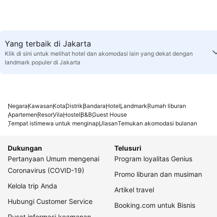
Yang terbaik di Jakarta
Klik di sini untuk melihat hotel dan akomodasi lain yang dekat dengan
landmark populer di Jakarta
Negara
Kawasan
Kota
Distrik
Bandara
Hotel
Landmark
Rumah liburan
Apartemen
Resor
Vila
Hostel
B&B
Guest House
Tempat istimewa untuk menginap
Ulasan
Temukan akomodasi bulanan
Dukungan
Telusuri
Pertanyaan Umum mengenai
Program loyalitas Genius
Coronavirus (COVID-19)
Promo liburan dan musiman
Kelola trip Anda
Artikel travel
Hubungi Customer Service
Booking.com untuk Bisnis
Pusat informasi keamanan