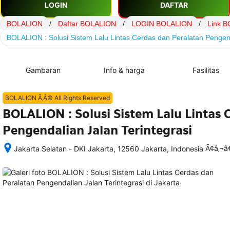
LOGIN
DAFTAR
BOLALION
/
Daftar BOLALION
/
LOGIN BOLALION
/
Link 
BOLALION : Solusi Sistem Lalu Lintas Cerdas dan Peralatan Pengend
Gambaran
Info & harga
Fasilitas
BOLALION Ã‚Â© All Rights Reserved
BOLALION : Solusi Sistem Lalu Lintas 
Pengendalian Jalan Terintegrasi
Ã¢â‚¬
Jakarta Selatan - DKI Jakarta, 12560 Jakarta, Indonesia
Setelah 
memesan, 
semua 
rincian 
akomodasi 
termasuk 
nomor 