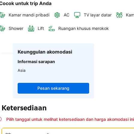
Cocok untuk trip Anda
Kamar mandi pribadi
AC
TV layar datar
Kam
Shower
Lift
Ruangan khusus merokok
Keunggulan akomodasi
Informasi sarapan
Asia
Pesan sekarang
Ketersediaan
Pilih tanggal untuk melihat ketersediaan dan harga akomodasi ini