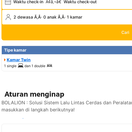
Waktu check-in
Ã¢â‚¬â€
Waktu check-out
2 dewasa Ã‚Â· 0 anak Ã‚Â· 1 kamar
Cari
Tipe kamar
Kamar Twin
1 single
dan
1 double
Aturan menginap
BOLALION : Solusi Sistem Lalu Lintas Cerdas dan Peralata
masukkan di langkah berikutnya!
Lihat ketersediaan