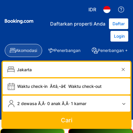
IDR
Daftarkan properti Anda
Daftar
Login
Akomodasi
Penerbangan
Penerbangan + Ho
Waktu check-in
Ã¢â‚¬â€
Waktu check-out
2 dewasa Ã‚Â· 0 anak Ã‚Â· 1 kamar
Cari