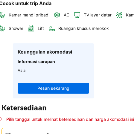
Cocok untuk trip Anda
Kamar mandi pribadi
AC
TV layar datar
Kam
Shower
Lift
Ruangan khusus merokok
Keunggulan akomodasi
Informasi sarapan
Asia
Pesan sekarang
Ketersediaan
Pilih tanggal untuk melihat ketersediaan dan harga akomodasi ini