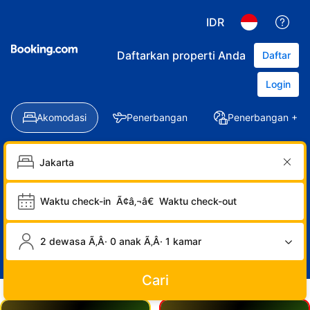
IDR
Daftarkan properti Anda
Daftar
Login
Akomodasi
Penerbangan
Penerbangan + Ho
Waktu check-in
Ã¢â‚¬â€
Waktu check-out
2 dewasa Ã‚Â· 0 anak Ã‚Â· 1 kamar
Cari