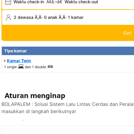
Waktu check-in
Ã¢â‚¬â€
Waktu check-out
2 dewasa Ã‚Â· 0 anak Ã‚Â· 1 kamar
Cari
Tipe kamar
Kamar Twin
1 single
dan
1 double
Aturan menginap
BOLAPALEM : Solusi Sistem Lalu Lintas Cerdas dan Perala
masukkan di langkah berikutnya!
Lihat ketersediaan