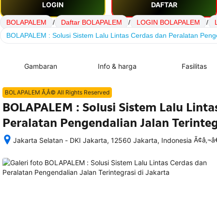
LOGIN
DAFTAR
BOLAPALEM
/
Daftar BOLAPALEM
/
LOGIN BOLAPALEM
/
BOLAPALEM : Solusi Sistem Lalu Lintas Cerdas dan Peralatan Penge
Gambaran
Info & harga
Fasilitas
BOLAPALEM Ã‚Â© All Rights Reserved
BOLAPALEM : Solusi Sistem Lalu Linta
Peralatan Pengendalian Jalan Terinteg
Ã¢â‚¬
Jakarta Selatan - DKI Jakarta, 12560 Jakarta, Indonesia
Setelah 
memesan, 
semua 
rincian 
akomodasi 
termasuk 
nomor 