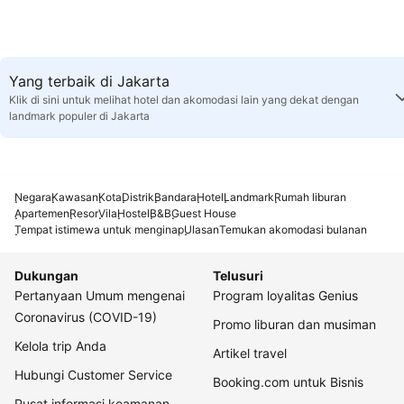
Yang terbaik di Jakarta
Klik di sini untuk melihat hotel dan akomodasi lain yang dekat dengan
landmark populer di Jakarta
Negara
Kawasan
Kota
Distrik
Bandara
Hotel
Landmark
Rumah liburan
Apartemen
Resor
Vila
Hostel
B&B
Guest House
Tempat istimewa untuk menginap
Ulasan
Temukan akomodasi bulanan
Dukungan
Telusuri
Pertanyaan Umum mengenai
Program loyalitas Genius
Coronavirus (COVID-19)
Promo liburan dan musiman
Kelola trip Anda
Artikel travel
Hubungi Customer Service
Booking.com untuk Bisnis
Pusat informasi keamanan