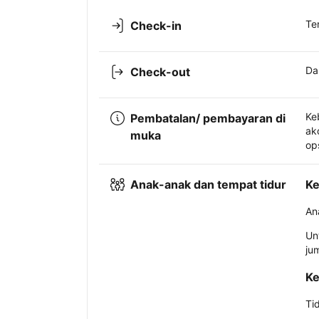
Te
Check-in
Da
Check-out
Ke
Pembatalan/ pembayaran di
ak
muka
op
Anak-anak dan tempat tidur
Ke
An
Un
ju
Ke
Ti