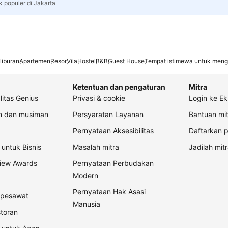
k populer di Jakarta
liburan
Apartemen
Resor
Vila
Hostel
B&B
Guest House
Tempat istimewa untuk meng
Ketentuan dan pengaturan
Mitra
litas Genius
Privasi & cookie
Login ke Ek
an dan musiman
Persyaratan Layanan
Bantuan mit
Pernyataan Aksesibilitas
Daftarkan p
untuk Bisnis
Masalah mitra
Jadilah mitr
view Awards
Pernyataan Perbudakan
Modern
Pernyataan Hak Asasi
t pesawat
Manusia
storan