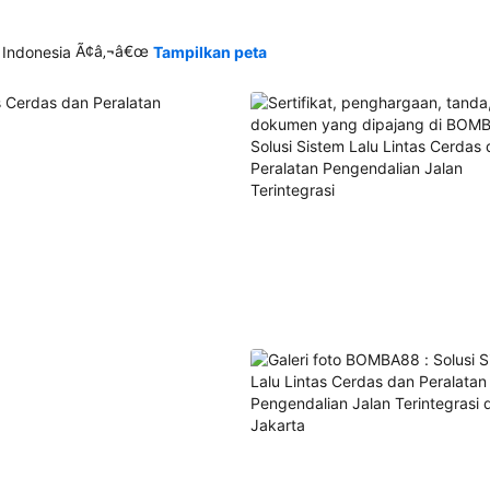
Ã¢â‚¬â€œ
 Indonesia
Tampilkan peta