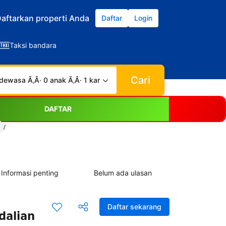
aftarkan properti Anda
Daftar
Login
Taksi bandara
Cari
dewasa Ã‚Â· 0 anak Ã‚Â· 1 kamar
DAFTAR
/
Informasi penting
Belum ada ulasan
Daftar sekarang
dalian