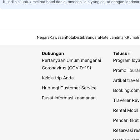
Klik di sini untuk melihat hotel dan akomodasi lain yang dekat dengan landmar
Negara
Kawasan
Kota
Distrik
Bandara
Hotel
Landmark
Rumah 
Dukungan
Telusuri
Pertanyaan Umum mengenai
Program loya
Coronavirus (COVID-19)
Promo libur
Kelola trip Anda
Artikel travel
Hubungi Customer Service
Booking.com 
Pusat informasi keamanan
Traveller Re
Rental Mobil
Pencari tike
Reservasi re