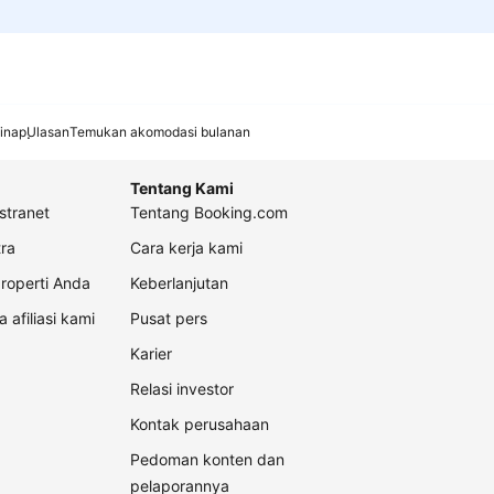
inap
Ulasan
Temukan akomodasi bulanan
Tentang Kami
stranet
Tentang Booking.com
ra
Cara kerja kami
roperti Anda
Keberlanjutan
a afiliasi kami
Pusat pers
Karier
Relasi investor
Kontak perusahaan
Pedoman konten dan
pelaporannya