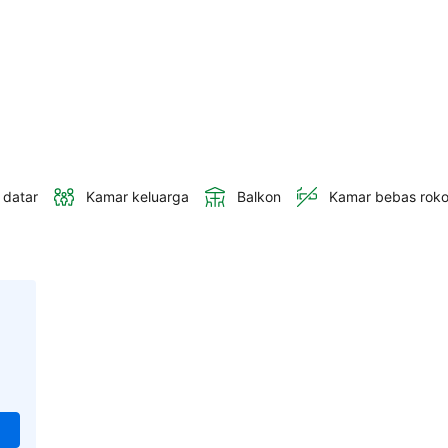
 datar
Kamar keluarga
Balkon
Kamar bebas rok