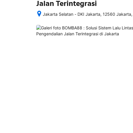
Jalan Terintegrasi
Jakarta Selatan - DKI Jakarta, 12560 Jakarta,
Setelah 
memesan, 
semua 
rincian 
akomodasi 
termasuk 
nomor 
telepon 
dan 
alamat 
akan 
disertakan 
dalam 
konfirmasi 
pemesanan 
dan 
akun 
Anda.