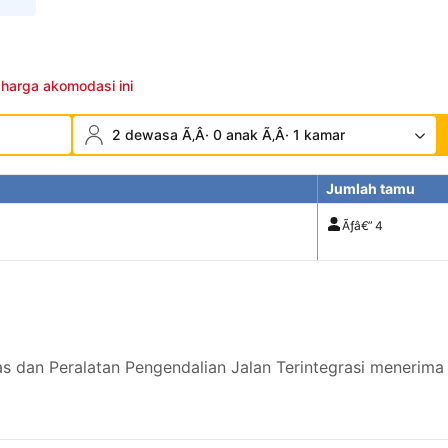
 harga akomodasi ini
2 dewasa Ã‚Â· 0 anak Ã‚Â· 1 kamar
Jumlah tamu
Ãƒâ€”
4
as dan Peralatan Pengendalian Jalan Terintegrasi menerima