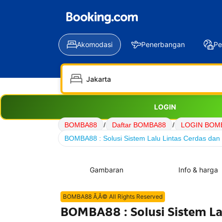
Akomodasi
Penerbangan
Pe
LOGIN
BOMBA88
/
Daftar BOMBA88
/
LOGIN BOM
BOMBA88 : Solusi Sistem Lalu Lintas Cerdas dan 
Gambaran
Info & harga
BOMBA88 Ã‚Â© All Rights Reserved
BOMBA88 : Solusi Sistem La