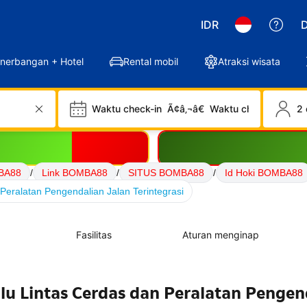
IDR
D
nerbangan + Hotel
Rental mobil
Atraksi wisata
Waktu check-in
Ã¢â‚¬â€
Waktu check-out
2 
BA88
/
Link BOMBA88
/
SITUS BOMBA88
/
Id Hoki BOMBA88
Peralatan Pengendalian Jalan Terintegrasi
Fasilitas
Aturan menginap
lu Lintas Cerdas dan Peralatan Pengen