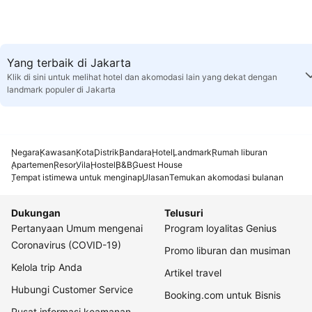
Yang terbaik di Jakarta
Klik di sini untuk melihat hotel dan akomodasi lain yang dekat dengan
landmark populer di Jakarta
Negara
Kawasan
Kota
Distrik
Bandara
Hotel
Landmark
Rumah liburan
Apartemen
Resor
Vila
Hostel
B&B
Guest House
Tempat istimewa untuk menginap
Ulasan
Temukan akomodasi bulanan
Dukungan
Telusuri
Pertanyaan Umum mengenai
Program loyalitas Genius
Coronavirus (COVID-19)
Promo liburan dan musiman
Kelola trip Anda
Artikel travel
Hubungi Customer Service
Booking.com untuk Bisnis
Pusat informasi keamanan