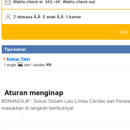
Waktu check-in
Ã¢â‚¬â€
Waktu check-out
2 dewasa Ã‚Â· 0 anak Ã‚Â· 1 kamar
Cari
Tipe kamar
Kamar Twin
1 single
dan
1 double
Aturan menginap
BONANZAJP : Solusi Sistem Lalu Lintas Cerdas dan Perala
masukkan di langkah berikutnya!
Lihat ketersediaan