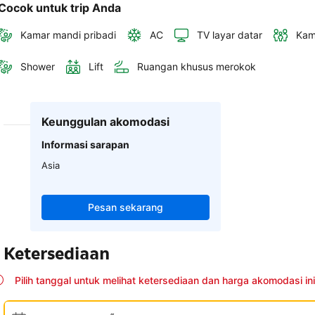
Cocok untuk trip Anda
Kamar mandi pribadi
AC
TV layar datar
Kam
Shower
Lift
Ruangan khusus merokok
Keunggulan akomodasi
Informasi sarapan
Asia
Pesan sekarang
Ketersediaan
Pilih tanggal untuk melihat ketersediaan dan harga akomodasi ini