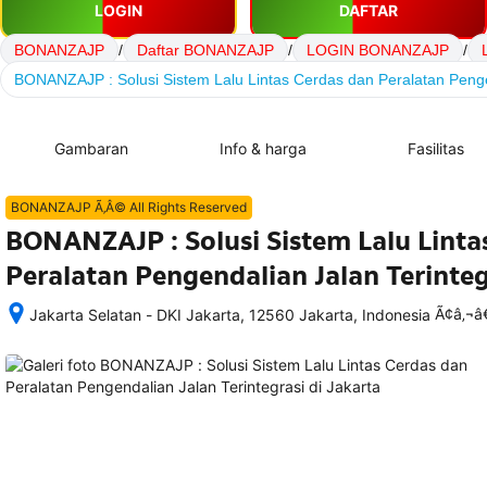
LOGIN
DAFTAR
BONANZAJP
/
Daftar BONANZAJP
/
LOGIN BONANZAJP
/
BONANZAJP : Solusi Sistem Lalu Lintas Cerdas dan Peralatan Penge
Gambaran
Info & harga
Fasilitas
BONANZAJP Ã‚Â© All Rights Reserved
BONANZAJP : Solusi Sistem Lalu Linta
Peralatan Pengendalian Jalan Terinteg
Ã¢â‚¬
Jakarta Selatan - DKI Jakarta, 12560 Jakarta, Indonesia
Setelah 
memesan, 
semua 
rincian 
akomodasi 
termasuk 
nomor 