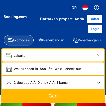
IDR
Daftarkan properti Anda
Daftar
Login
Akomodasi
Penerbangan
Penerbangan + Ho
Waktu check-in
Ã¢â‚¬â€
Waktu check-out
2 dewasa Ã‚Â· 0 anak Ã‚Â· 1 kamar
Cari