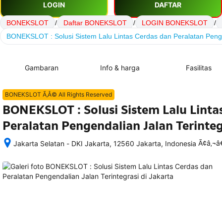
LOGIN
DAFTAR
BONEKSLOT
/
Daftar BONEKSLOT
/
LOGIN BONEKSLOT
/
BONEKSLOT : Solusi Sistem Lalu Lintas Cerdas dan Peralatan Penge
Gambaran
Info & harga
Fasilitas
BONEKSLOT Ã‚Â© All Rights Reserved
BONEKSLOT : Solusi Sistem Lalu Linta
Peralatan Pengendalian Jalan Terinteg
Ã¢â‚¬
Jakarta Selatan - DKI Jakarta, 12560 Jakarta, Indonesia
Setelah 
memesan, 
semua 
rincian 
akomodasi 
termasuk 
nomor 