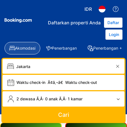
IDR
Daftarkan properti Anda
Daftar
Login
Akomodasi
Penerbangan
Penerbangan + Ho
Waktu check-in
Ã¢â‚¬â€
Waktu check-out
2 dewasa Ã‚Â· 0 anak Ã‚Â· 1 kamar
Cari