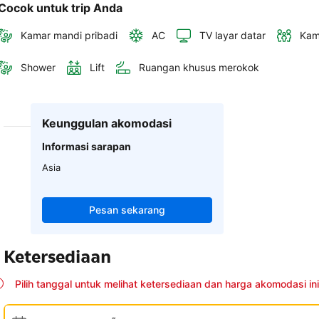
Cocok untuk trip Anda
Kamar mandi pribadi
AC
TV layar datar
Kam
Shower
Lift
Ruangan khusus merokok
Keunggulan akomodasi
Informasi sarapan
Asia
Pesan sekarang
Ketersediaan
Pilih tanggal untuk melihat ketersediaan dan harga akomodasi ini