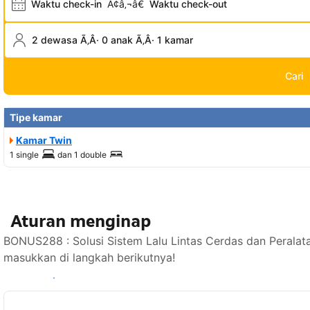
Waktu check-in
Ã¢â‚¬â€
Waktu check-out
2 dewasa Ã‚Â· 0 anak Ã‚Â· 1 kamar
Cari
Tipe kamar
Kamar Twin
1 single
dan
1 double
Aturan menginap
BONUS288 : Solusi Sistem Lalu Lintas Cerdas dan Peralat
masukkan di langkah berikutnya!
Lihat ketersediaan