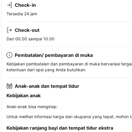
Check-in
Tersedia 24 jam
Check-out
Dari 00.00 sampai 10.00
Pembatalan/ pembayaran di muka
Kebijakan pembatalan dan pembayaran di muka bervariasi terg
ketentuan dari opsi yang Anda butuhkan.
Anak-anak dan tempat tidur
Kebijakan anak
Anak-anak bisa menginap.
Untuk melihat informasi harga dan okupansi yang tepat, mohon 
Kebijakan ranjang bayi dan tempat tidur ekstra