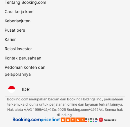
Tentang Booking.com
Cara kerja kami
Keberlanjutan
Pusat pers
Karier
Relasi investor
Kontak perusahaan
Pedoman konten dan
pelaporannya
IDR
Booking.com merupakan bagian dari Booking Holdings Inc., perusahaan
terkemuka di dunia untuk perjalanan online dan layanan terkait lainnya.
Hak cipta Ã‚Â© 1996Ã¢â‚¬â€œ2025 Booking.comÃ¢â€žÂ¢. Semua hak
dilindungi.