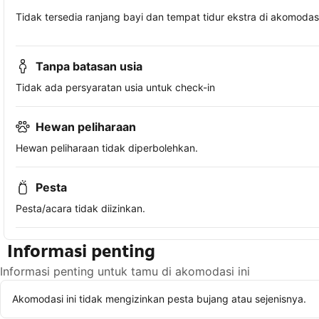
Tidak tersedia ranjang bayi dan tempat tidur ekstra di akomodasi 
Tanpa batasan usia
Tidak ada persyaratan usia untuk check-in
Hewan peliharaan
Hewan peliharaan tidak diperbolehkan.
Pesta
Pesta/acara tidak diizinkan.
Informasi penting
Informasi penting untuk tamu di akomodasi ini
Akomodasi ini tidak mengizinkan pesta bujang atau sejenisnya.