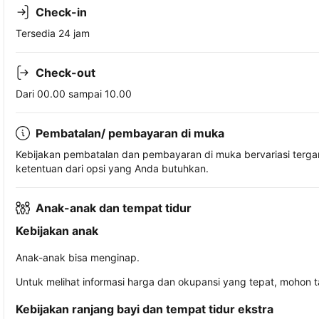
Check-in
Tersedia 24 jam
Check-out
Dari 00.00 sampai 10.00
Pembatalan/ pembayaran di muka
Kebijakan pembatalan dan pembayaran di muka bervariasi terg
ketentuan dari opsi yang Anda butuhkan.
Anak-anak dan tempat tidur
Kebijakan anak
Anak-anak bisa menginap.
Untuk melihat informasi harga dan okupansi yang tepat, mohon 
Kebijakan ranjang bayi dan tempat tidur ekstra