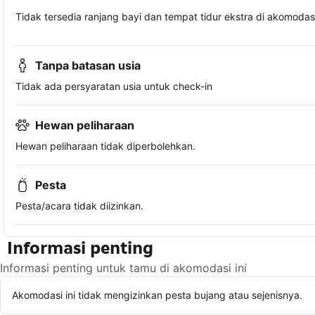
Tidak tersedia ranjang bayi dan tempat tidur ekstra di akomodasi 
Tanpa batasan usia
Tidak ada persyaratan usia untuk check-in
Hewan peliharaan
Hewan peliharaan tidak diperbolehkan.
Pesta
Pesta/acara tidak diizinkan.
Informasi penting
Informasi penting untuk tamu di akomodasi ini
Akomodasi ini tidak mengizinkan pesta bujang atau sejenisnya.