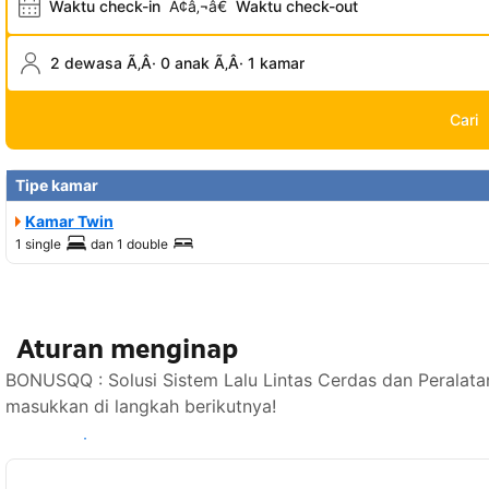
Waktu check-in
Ã¢â‚¬â€
Waktu check-out
2 dewasa Ã‚Â· 0 anak Ã‚Â· 1 kamar
Cari
Tipe kamar
Kamar Twin
1 single
dan
1 double
Aturan menginap
BONUSQQ : Solusi Sistem Lalu Lintas Cerdas dan Peralata
masukkan di langkah berikutnya!
Lihat ketersediaan