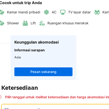
Cocok untuk trip Anda
Kamar mandi pribadi
AC
TV layar datar
Kam
Shower
Lift
Ruangan khusus merokok
Keunggulan akomodasi
Informasi sarapan
Asia
Pesan sekarang
Ketersediaan
Pilih tanggal untuk melihat ketersediaan dan harga akomodasi ini