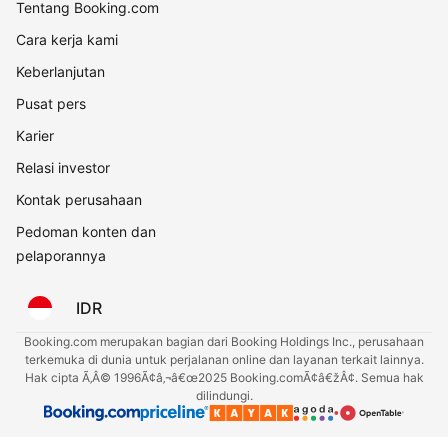
Tentang Booking.com
Cara kerja kami
Keberlanjutan
Pusat pers
Karier
Relasi investor
Kontak perusahaan
Pedoman konten dan
pelaporannya
IDR
Booking.com merupakan bagian dari Booking Holdings Inc., perusahaan
terkemuka di dunia untuk perjalanan online dan layanan terkait lainnya.
Hak cipta Ã‚Â© 1996Ã¢â‚¬â€œ2025 Booking.comÃ¢â€žÂ¢. Semua hak
dilindungi.