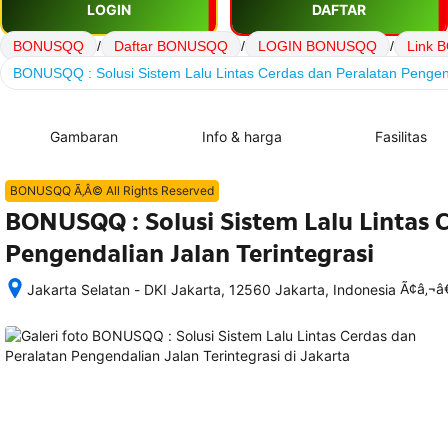
LOGIN
DAFTAR
BONUSQQ
/
Daftar BONUSQQ
/
LOGIN BONUSQQ
/
Link
BONUSQQ : Solusi Sistem Lalu Lintas Cerdas dan Peralatan Pengend
Gambaran
Info & harga
Fasilitas
BONUSQQ Ã‚Â© All Rights Reserved
BONUSQQ : Solusi Sistem Lalu Lintas 
Pengendalian Jalan Terintegrasi
Ã¢â‚¬
Jakarta Selatan - DKI Jakarta, 12560 Jakarta, Indonesia
Setelah 
memesan, 
semua 
rincian 
akomodasi 
termasuk 
nomor 