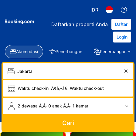
IDR
Daftarkan properti Anda
Daftar
Login
Akomodasi
Penerbangan
Penerbangan + Ho
Waktu check-in
Ã¢â‚¬â€
Waktu check-out
2 dewasa Ã‚Â· 0 anak Ã‚Â· 1 kamar
Cari