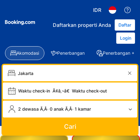
IDR
Daftarkan properti Anda
Daftar
Login
Akomodasi
Penerbangan
Penerbangan + Ho
Waktu check-in
Ã¢â‚¬â€
Waktu check-out
2 dewasa Ã‚Â· 0 anak Ã‚Â· 1 kamar
Cari