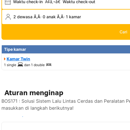
Waktu check-in
Ã¢â‚¬â€
Waktu check-out
2 dewasa Ã‚Â· 0 anak Ã‚Â· 1 kamar
Cari
Tipe kamar
Kamar Twin
1 single
dan
1 double
Aturan menginap
BOS171 : Solusi Sistem Lalu Lintas Cerdas dan Peralatan 
masukkan di langkah berikutnya!
Lihat ketersediaan