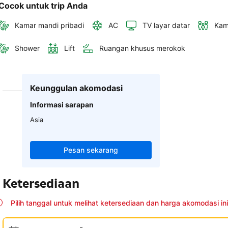
Cocok untuk trip Anda
Kamar mandi pribadi
AC
TV layar datar
Kam
Shower
Lift
Ruangan khusus merokok
Keunggulan akomodasi
Informasi sarapan
Asia
Pesan sekarang
Ketersediaan
Pilih tanggal untuk melihat ketersediaan dan harga akomodasi ini