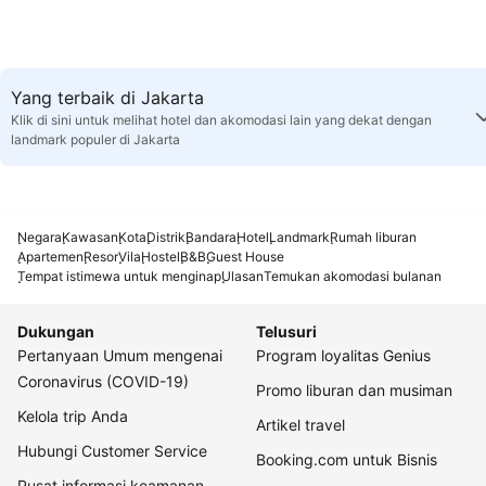
Yang terbaik di Jakarta
Klik di sini untuk melihat hotel dan akomodasi lain yang dekat dengan
landmark populer di Jakarta
Negara
Kawasan
Kota
Distrik
Bandara
Hotel
Landmark
Rumah liburan
Apartemen
Resor
Vila
Hostel
B&B
Guest House
Tempat istimewa untuk menginap
Ulasan
Temukan akomodasi bulanan
Dukungan
Telusuri
Pertanyaan Umum mengenai
Program loyalitas Genius
Coronavirus (COVID-19)
Promo liburan dan musiman
Kelola trip Anda
Artikel travel
Hubungi Customer Service
Booking.com untuk Bisnis
Pusat informasi keamanan