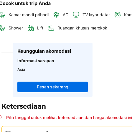
Cocok untuk trip Anda
Kamar mandi pribadi
AC
TV layar datar
Kam
Shower
Lift
Ruangan khusus merokok
Keunggulan akomodasi
Informasi sarapan
Asia
Pesan sekarang
Ketersediaan
Pilih tanggal untuk melihat ketersediaan dan harga akomodasi ini