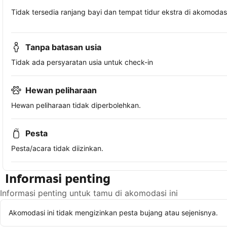
Tidak tersedia ranjang bayi dan tempat tidur ekstra di akomodasi 
Tanpa batasan usia
Tidak ada persyaratan usia untuk check-in
Hewan peliharaan
Hewan peliharaan tidak diperbolehkan.
Pesta
Pesta/acara tidak diizinkan.
Informasi penting
Informasi penting untuk tamu di akomodasi ini
Akomodasi ini tidak mengizinkan pesta bujang atau sejenisnya.