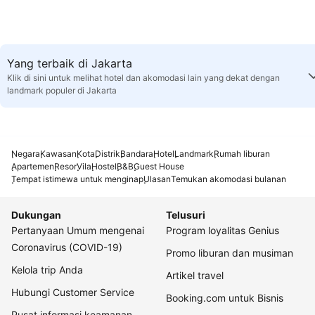
Yang terbaik di Jakarta
Klik di sini untuk melihat hotel dan akomodasi lain yang dekat dengan
landmark populer di Jakarta
Negara
Kawasan
Kota
Distrik
Bandara
Hotel
Landmark
Rumah liburan
Apartemen
Resor
Vila
Hostel
B&B
Guest House
Tempat istimewa untuk menginap
Ulasan
Temukan akomodasi bulanan
Dukungan
Telusuri
Pertanyaan Umum mengenai
Program loyalitas Genius
Coronavirus (COVID-19)
Promo liburan dan musiman
Kelola trip Anda
Artikel travel
Hubungi Customer Service
Booking.com untuk Bisnis
Pusat informasi keamanan