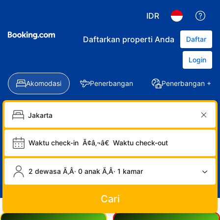
IDR
Daftarkan properti Anda
Daftar
Login
Akomodasi
Penerbangan
Penerbangan + Ho
Waktu check-in
Ã¢â‚¬â€
Waktu check-out
2 dewasa Ã‚Â· 0 anak Ã‚Â· 1 kamar
Cari