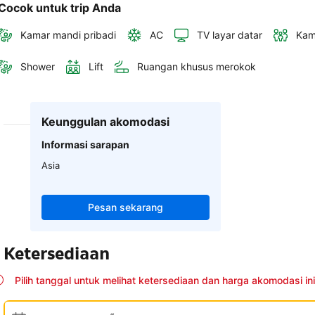
Cocok untuk trip Anda
Kamar mandi pribadi
AC
TV layar datar
Kam
Shower
Lift
Ruangan khusus merokok
Keunggulan akomodasi
Informasi sarapan
Asia
Pesan sekarang
Ketersediaan
Pilih tanggal untuk melihat ketersediaan dan harga akomodasi ini