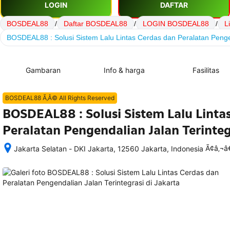
LOGIN
DAFTAR
BOSDEAL88
/
Daftar BOSDEAL88
/
LOGIN BOSDEAL88
/
L
BOSDEAL88 : Solusi Sistem Lalu Lintas Cerdas dan Peralatan Pengen
Gambaran
Info & harga
Fasilitas
BOSDEAL88 Ã‚Â© All Rights Reserved
BOSDEAL88 : Solusi Sistem Lalu Linta
Peralatan Pengendalian Jalan Terinteg
Ã¢â‚¬
Jakarta Selatan - DKI Jakarta, 12560 Jakarta, Indonesia
Setelah 
memesan, 
semua 
rincian 
akomodasi 
termasuk 
nomor 