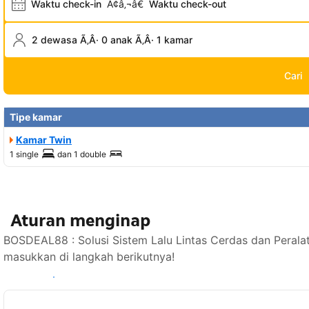
Waktu check-in
Ã¢â‚¬â€
Waktu check-out
2 dewasa Ã‚Â· 0 anak Ã‚Â· 1 kamar
Cari
Tipe kamar
Kamar Twin
1 single
dan
1 double
Aturan menginap
BOSDEAL88 : Solusi Sistem Lalu Lintas Cerdas dan Perala
masukkan di langkah berikutnya!
Lihat ketersediaan