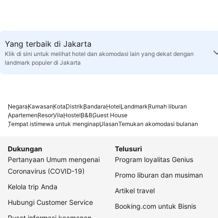
Yang terbaik di Jakarta
Klik di sini untuk melihat hotel dan akomodasi lain yang dekat dengan
landmark populer di Jakarta
Negara
Kawasan
Kota
Distrik
Bandara
Hotel
Landmark
Rumah liburan
Apartemen
Resor
Vila
Hostel
B&B
Guest House
Tempat istimewa untuk menginap
Ulasan
Temukan akomodasi bulanan
Dukungan
Telusuri
Pertanyaan Umum mengenai
Program loyalitas Genius
Coronavirus (COVID-19)
Promo liburan dan musiman
Kelola trip Anda
Artikel travel
Hubungi Customer Service
Booking.com untuk Bisnis
Pusat informasi keamanan