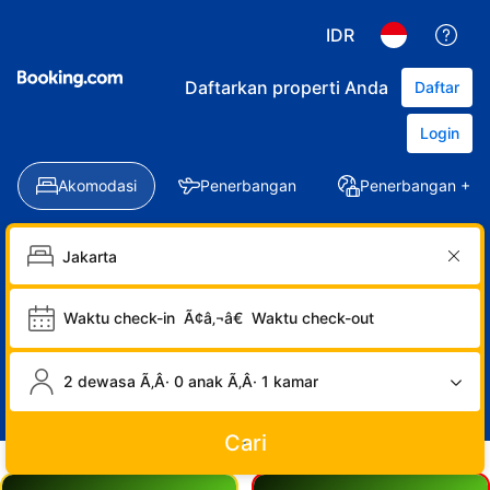
IDR
Daftarkan properti Anda
Daftar
Login
Akomodasi
Penerbangan
Penerbangan + Ho
Waktu check-in
Ã¢â‚¬â€
Waktu check-out
2 dewasa Ã‚Â· 0 anak Ã‚Â· 1 kamar
Cari