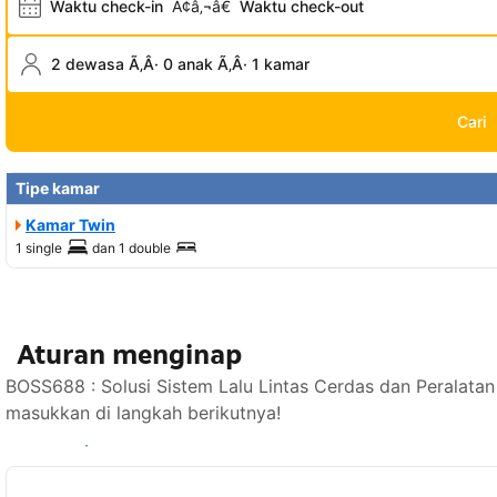
Waktu check-in
Ã¢â‚¬â€
Waktu check-out
2 dewasa Ã‚Â· 0 anak Ã‚Â· 1 kamar
Cari
Tipe kamar
Kamar Twin
1 single
dan
1 double
Aturan menginap
BOSS688 : Solusi Sistem Lalu Lintas Cerdas dan Peralatan
masukkan di langkah berikutnya!
Lihat ketersediaan