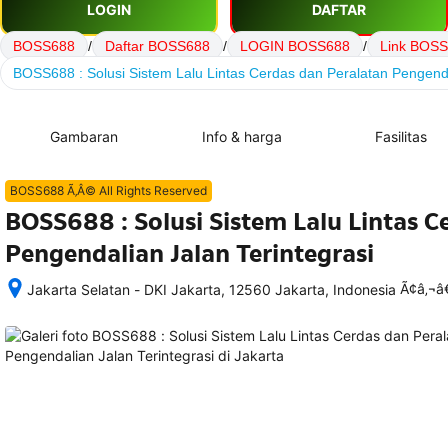
LOGIN
DAFTAR
BOSS688
/
Daftar BOSS688
/
LOGIN BOSS688
/
Link BOS
BOSS688 : Solusi Sistem Lalu Lintas Cerdas dan Peralatan Pengenda
Gambaran
Info & harga
Fasilitas
BOSS688 Ã‚Â© All Rights Reserved
BOSS688 : Solusi Sistem Lalu Lintas C
Pengendalian Jalan Terintegrasi
Ã¢â‚¬
Jakarta Selatan - DKI Jakarta, 12560 Jakarta, Indonesia
Setelah 
memesan, 
semua 
rincian 
akomodasi 
termasuk 
nomor 