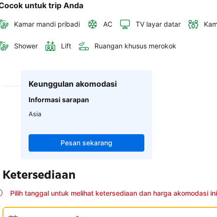
Cocok untuk trip Anda
Kamar mandi pribadi
AC
TV layar datar
Kam
Shower
Lift
Ruangan khusus merokok
Keunggulan akomodasi
Informasi sarapan
Asia
Pesan sekarang
Ketersediaan
Pilih tanggal untuk melihat ketersediaan dan harga akomodasi ini