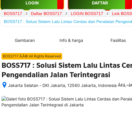
LOGIN
DAFTAR
BOSS717
/
Daftar BOSS717
/
LOGIN BOSS717
/
Link BOS
BOSS717 : Solusi Sistem Lalu Lintas Cerdas dan Peralatan Pengenda
Gambaran
Info & harga
Fasilitas
BOSS717 Ã‚Â© All Rights Reserved
BOSS717 : Solusi Sistem Lalu Lintas C
Pengendalian Jalan Terintegrasi
Ã¢â‚¬
Jakarta Selatan - DKI Jakarta, 12560 Jakarta, Indonesia
Setelah 
memesan, 
semua 
rincian 
akomodasi 
termasuk 
nomor 