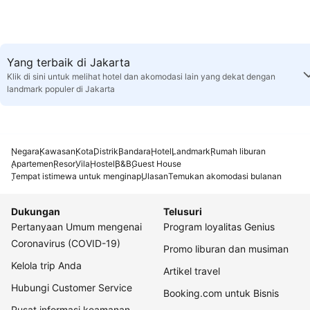
Yang terbaik di Jakarta
Klik di sini untuk melihat hotel dan akomodasi lain yang dekat dengan
landmark populer di Jakarta
Negara
Kawasan
Kota
Distrik
Bandara
Hotel
Landmark
Rumah liburan
Apartemen
Resor
Vila
Hostel
B&B
Guest House
Tempat istimewa untuk menginap
Ulasan
Temukan akomodasi bulanan
Dukungan
Telusuri
Pertanyaan Umum mengenai
Program loyalitas Genius
Coronavirus (COVID-19)
Promo liburan dan musiman
Kelola trip Anda
Artikel travel
Hubungi Customer Service
Booking.com untuk Bisnis
Pusat informasi keamanan