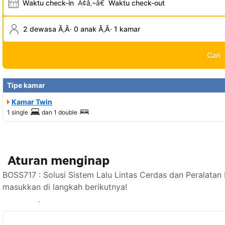
Waktu check-in
Ã¢â‚¬â€
Waktu check-out
2 dewasa Ã‚Â· 0 anak Ã‚Â· 1 kamar
Cari
Tipe kamar
Kamar Twin
1 single
dan
1 double
Aturan menginap
BOSS717 : Solusi Sistem Lalu Lintas Cerdas dan Peralatan
masukkan di langkah berikutnya!
Lihat ketersediaan