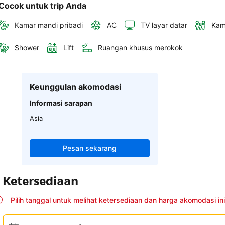
Cocok untuk trip Anda
Kamar mandi pribadi
AC
TV layar datar
Kam
Shower
Lift
Ruangan khusus merokok
Keunggulan akomodasi
Informasi sarapan
Asia
Pesan sekarang
Ketersediaan
Pilih tanggal untuk melihat ketersediaan dan harga akomodasi ini