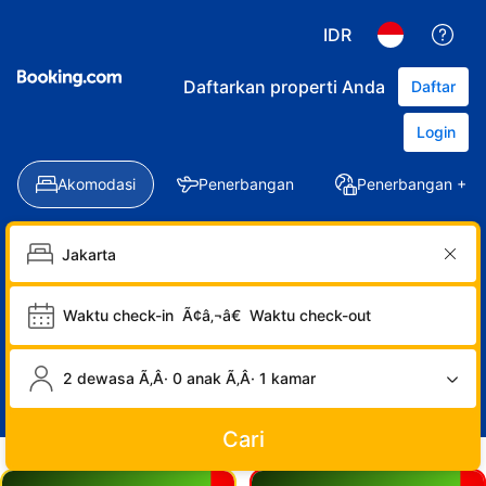
IDR
Daftarkan properti Anda
Daftar
Login
Akomodasi
Penerbangan
Penerbangan + Ho
Waktu check-in
Ã¢â‚¬â€
Waktu check-out
2 dewasa Ã‚Â· 0 anak Ã‚Â· 1 kamar
Cari