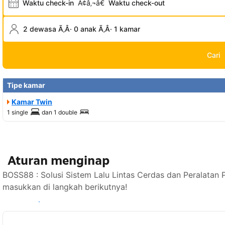
Waktu check-in
Ã¢â‚¬â€
Waktu check-out
2 dewasa Ã‚Â· 0 anak Ã‚Â· 1 kamar
Cari
Tipe kamar
Kamar Twin
1 single
dan
1 double
Aturan menginap
BOSS88 : Solusi Sistem Lalu Lintas Cerdas dan Peralatan 
masukkan di langkah berikutnya!
Lihat ketersediaan