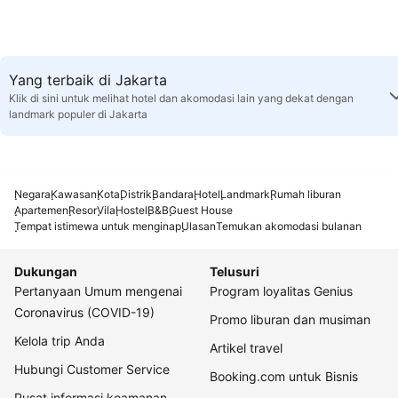
Yang terbaik di Jakarta
Klik di sini untuk melihat hotel dan akomodasi lain yang dekat dengan
landmark populer di Jakarta
Negara
Kawasan
Kota
Distrik
Bandara
Hotel
Landmark
Rumah liburan
Apartemen
Resor
Vila
Hostel
B&B
Guest House
Tempat istimewa untuk menginap
Ulasan
Temukan akomodasi bulanan
Dukungan
Telusuri
Pertanyaan Umum mengenai
Program loyalitas Genius
Coronavirus (COVID-19)
Promo liburan dan musiman
Kelola trip Anda
Artikel travel
Hubungi Customer Service
Booking.com untuk Bisnis
Pusat informasi keamanan