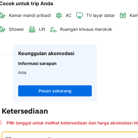
Cocok untuk trip Anda
Kamar mandi pribadi
AC
TV layar datar
Kam
Shower
Lift
Ruangan khusus merokok
Keunggulan akomodasi
Informasi sarapan
Asia
Pesan sekarang
Ketersediaan
Pilih tanggal untuk melihat ketersediaan dan harga akomodasi ini