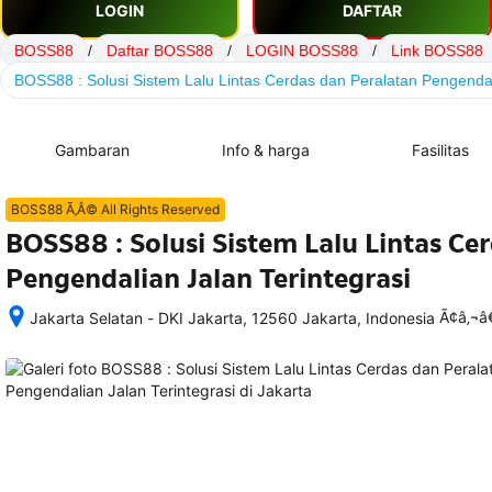
LOGIN
DAFTAR
BOSS88
/
Daftar BOSS88
/
LOGIN BOSS88
/
Link BOSS88
BOSS88 : Solusi Sistem Lalu Lintas Cerdas dan Peralatan Pengendal
Gambaran
Info & harga
Fasilitas
BOSS88 Ã‚Â© All Rights Reserved
BOSS88 : Solusi Sistem Lalu Lintas Ce
Pengendalian Jalan Terintegrasi
Ã¢â‚¬
Jakarta Selatan - DKI Jakarta, 12560 Jakarta, Indonesia
Setelah 
memesan, 
semua 
rincian 
akomodasi 
termasuk 
nomor 