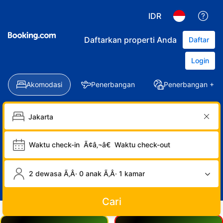
IDR
Daftarkan properti Anda
Daftar
Login
Akomodasi
Penerbangan
Penerbangan + Ho
Waktu check-in
Ã¢â‚¬â€
Waktu check-out
2 dewasa Ã‚Â· 0 anak Ã‚Â· 1 kamar
Cari