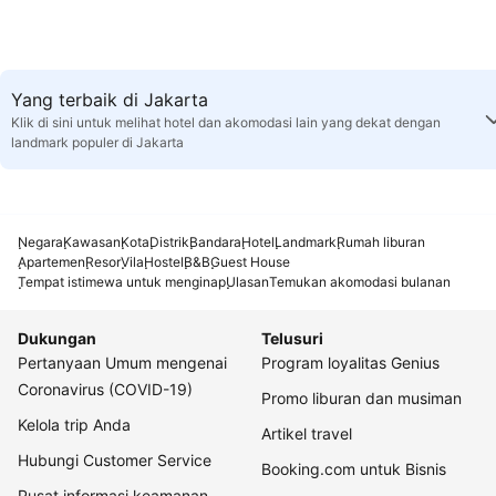
Yang terbaik di Jakarta
Klik di sini untuk melihat hotel dan akomodasi lain yang dekat dengan
landmark populer di Jakarta
Negara
Kawasan
Kota
Distrik
Bandara
Hotel
Landmark
Rumah liburan
Apartemen
Resor
Vila
Hostel
B&B
Guest House
Tempat istimewa untuk menginap
Ulasan
Temukan akomodasi bulanan
Dukungan
Telusuri
Pertanyaan Umum mengenai
Program loyalitas Genius
Coronavirus (COVID-19)
Promo liburan dan musiman
Kelola trip Anda
Artikel travel
Hubungi Customer Service
Booking.com untuk Bisnis
Pusat informasi keamanan