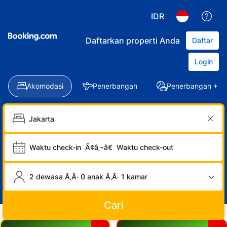
IDR
Daftarkan properti Anda
Daftar
Login
Akomodasi
Penerbangan
Penerbangan + Ho
Waktu check-in
Ã¢â‚¬â€
Waktu check-out
2 dewasa Ã‚Â· 0 anak Ã‚Â· 1 kamar
Cari