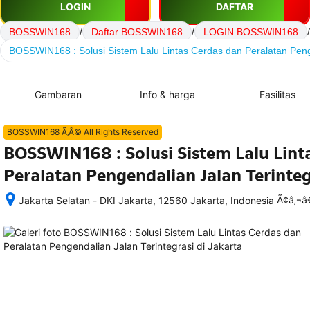
LOGIN
DAFTAR
BOSSWIN168
/
Daftar BOSSWIN168
/
LOGIN BOSSWIN168
/
BOSSWIN168 : Solusi Sistem Lalu Lintas Cerdas dan Peralatan Penge
Gambaran
Info & harga
Fasilitas
BOSSWIN168 Ã‚Â© All Rights Reserved
BOSSWIN168 : Solusi Sistem Lalu Lint
Peralatan Pengendalian Jalan Terinteg
Ã¢â‚¬
Jakarta Selatan - DKI Jakarta, 12560 Jakarta, Indonesia
Setelah 
memesan, 
semua 
rincian 
akomodasi 
termasuk 
nomor 