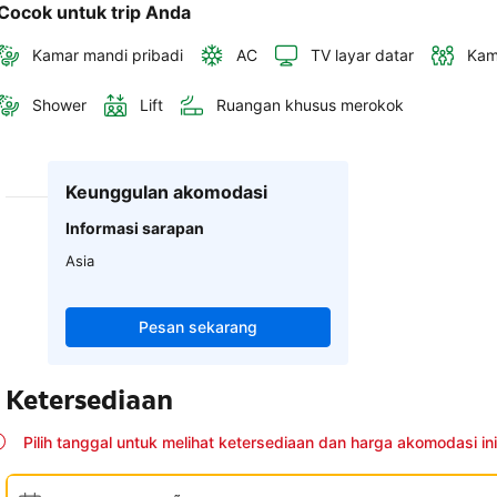
Cocok untuk trip Anda
Kamar mandi pribadi
AC
TV layar datar
Kam
Shower
Lift
Ruangan khusus merokok
Keunggulan akomodasi
Informasi sarapan
Asia
Pesan sekarang
Ketersediaan
Pilih tanggal untuk melihat ketersediaan dan harga akomodasi ini