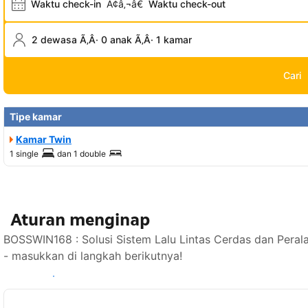
Waktu check-in
Ã¢â‚¬â€
Waktu check-out
2 dewasa Ã‚Â· 0 anak Ã‚Â· 1 kamar
Cari
Tipe kamar
Kamar Twin
1 single
dan
1 double
Aturan menginap
BOSSWIN168 : Solusi Sistem Lalu Lintas Cerdas dan Peral
- masukkan di langkah berikutnya!
Lihat ketersediaan