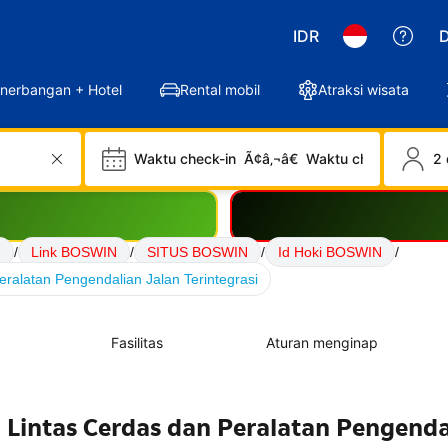
IDR
D
nerbangan + Hotel
Rental mobil
Atraksi wisata
Waktu check-in
Ã¢â‚¬â€
Waktu check-out
2 
N
/
Link BOSWIN
/
SITUS BOSWIN
/
Id Hoki BOSWIN
/
ralatan Pengendalian Jalan Terintegrasi
Fasilitas
Aturan menginap
 Lintas Cerdas dan Peralatan Pengenda