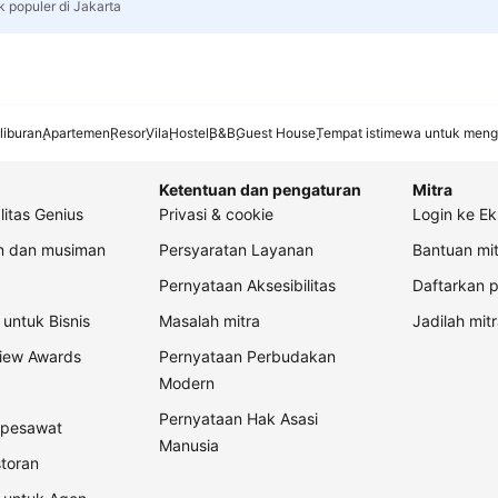
k populer di Jakarta
liburan
Apartemen
Resor
Vila
Hostel
B&B
Guest House
Tempat istimewa untuk meng
Ketentuan dan pengaturan
Mitra
litas Genius
Privasi & cookie
Login ke Ek
an dan musiman
Persyaratan Layanan
Bantuan mit
Pernyataan Aksesibilitas
Daftarkan p
untuk Bisnis
Masalah mitra
Jadilah mitr
view Awards
Pernyataan Perbudakan
Modern
Pernyataan Hak Asasi
t pesawat
Manusia
storan