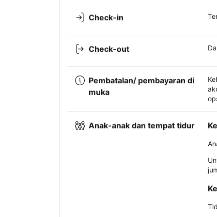
Te
Check-in
Da
Check-out
Ke
Pembatalan/ pembayaran di
ak
muka
op
Anak-anak dan tempat tidur
Ke
An
Un
ju
Ke
Ti