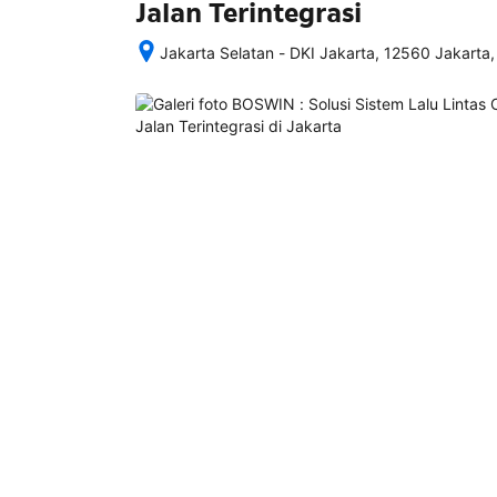
Jalan Terintegrasi
Jakarta Selatan - DKI Jakarta, 12560 Jakarta,
Setelah 
memesan, 
semua 
rincian 
akomodasi 
termasuk 
nomor 
telepon 
dan 
alamat 
akan 
disertakan 
dalam 
konfirmasi 
pemesanan 
dan 
akun 
Anda.