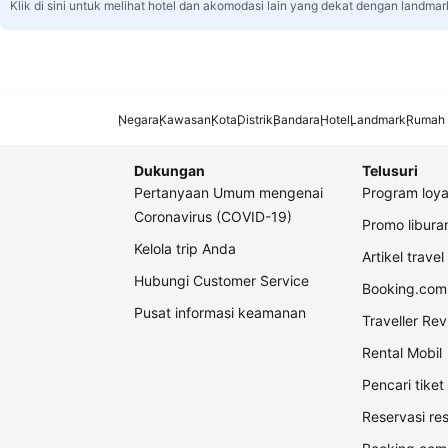
Klik di sini untuk melihat hotel dan akomodasi lain yang dekat dengan landmar
Negara
Kawasan
Kota
Distrik
Bandara
Hotel
Landmark
Rumah 
Dukungan
Telusuri
Pertanyaan Umum mengenai
Program loya
Coronavirus (COVID-19)
Promo libur
Kelola trip Anda
Artikel travel
Hubungi Customer Service
Booking.com 
Pusat informasi keamanan
Traveller Re
Rental Mobil
Pencari tike
Reservasi re