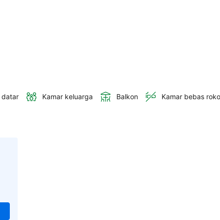
 datar
Kamar keluarga
Balkon
Kamar bebas rok