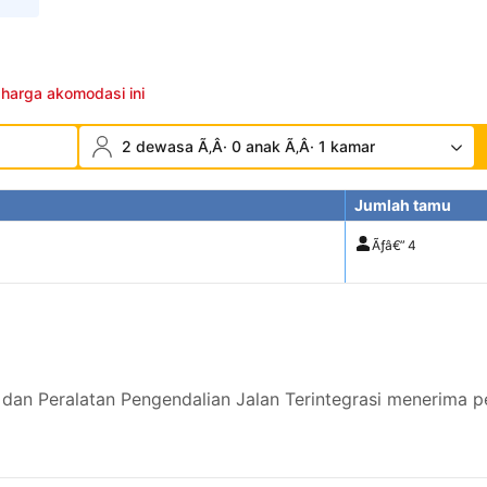
 harga akomodasi ini
2 dewasa Ã‚Â· 0 anak Ã‚Â· 1 kamar
Jumlah tamu
Ãƒâ€”
4
 dan Peralatan Pengendalian Jalan Terintegrasi menerima 