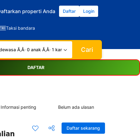
aftarkan properti Anda
Daftar
Login
Taksi bandara
Cari
dewasa Ã‚Â· 0 anak Ã‚Â· 1 kamar
DAFTAR
Informasi penting
Belum ada ulasan
Daftar sekarang
lian