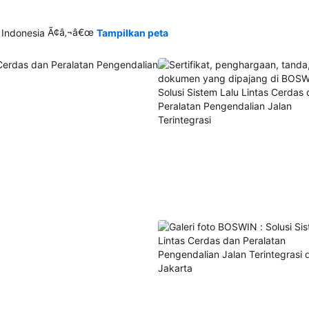
Ã¢â‚¬â€œ
 Indonesia
Tampilkan peta