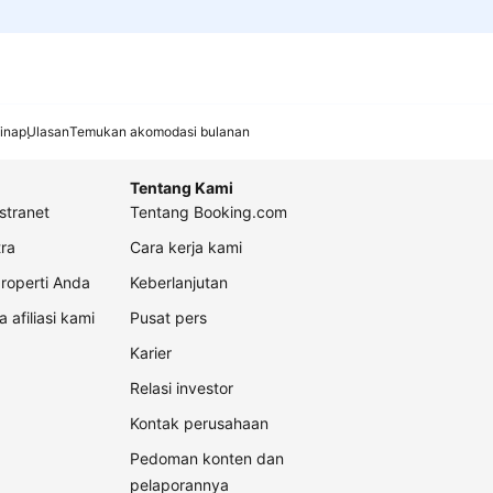
inap
Ulasan
Temukan akomodasi bulanan
Tentang Kami
stranet
Tentang Booking.com
ra
Cara kerja kami
roperti Anda
Keberlanjutan
a afiliasi kami
Pusat pers
Karier
Relasi investor
Kontak perusahaan
Pedoman konten dan
pelaporannya