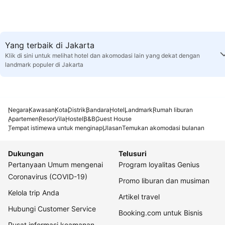
Yang terbaik di Jakarta
Klik di sini untuk melihat hotel dan akomodasi lain yang dekat dengan
landmark populer di Jakarta
Negara
Kawasan
Kota
Distrik
Bandara
Hotel
Landmark
Rumah liburan
Apartemen
Resor
Vila
Hostel
B&B
Guest House
Tempat istimewa untuk menginap
Ulasan
Temukan akomodasi bulanan
Dukungan
Telusuri
Pertanyaan Umum mengenai
Program loyalitas Genius
Coronavirus (COVID-19)
Promo liburan dan musiman
Kelola trip Anda
Artikel travel
Hubungi Customer Service
Booking.com untuk Bisnis
Pusat informasi keamanan