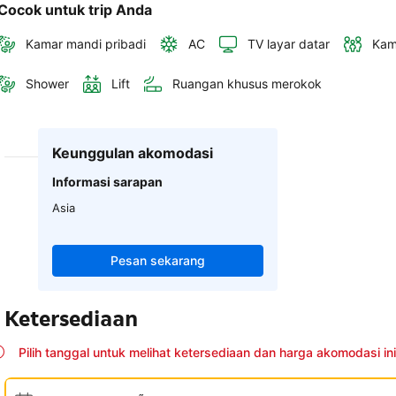
Cocok untuk trip Anda
Kamar mandi pribadi
AC
TV layar datar
Kam
Shower
Lift
Ruangan khusus merokok
Keunggulan akomodasi
Informasi sarapan
Asia
Pesan sekarang
Ketersediaan
Pilih tanggal untuk melihat ketersediaan dan harga akomodasi ini