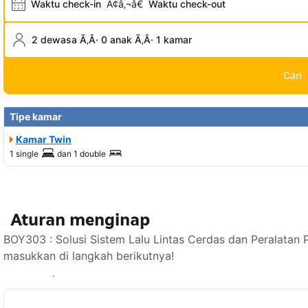
Waktu check-in
Ã¢â‚¬â€
Waktu check-out
2 dewasa Ã‚Â· 0 anak Ã‚Â· 1 kamar
Cari
Tipe kamar
Kamar Twin
1 single
dan
1 double
Aturan menginap
BOY303 : Solusi Sistem Lalu Lintas Cerdas dan Peralatan 
masukkan di langkah berikutnya!
Lihat ketersediaan