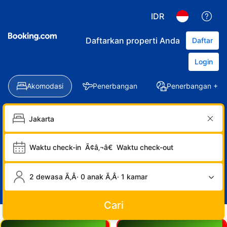
IDR
Daftarkan properti Anda
Daftar
Login
Akomodasi
Penerbangan
Penerbangan + Ho
Waktu check-in
Ã¢â‚¬â€
Waktu check-out
2 dewasa Ã‚Â· 0 anak Ã‚Â· 1 kamar
Cari