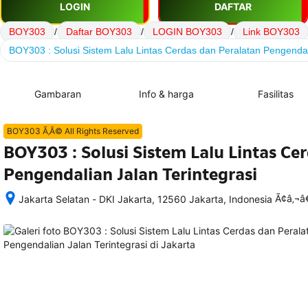
LOGIN
DAFTAR
BOY303
/
Daftar BOY303
/
LOGIN BOY303
/
Link BOY303
BOY303 : Solusi Sistem Lalu Lintas Cerdas dan Peralatan Pengendali
Gambaran
Info & harga
Fasilitas
BOY303 Ã‚Â© All Rights Reserved
BOY303 : Solusi Sistem Lalu Lintas Ce
Pengendalian Jalan Terintegrasi
Ã¢â‚¬
Jakarta Selatan - DKI Jakarta, 12560 Jakarta, Indonesia
Setelah 
memesan, 
semua 
rincian 
akomodasi 
termasuk 
nomor 