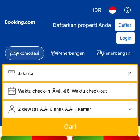
IDR
Daftarkan properti Anda
Daftar
Login
Akomodasi
Penerbangan
Penerbangan + Ho
Waktu check-in
Ã¢â‚¬â€
Waktu check-out
2 dewasa Ã‚Â· 0 anak Ã‚Â· 1 kamar
Cari