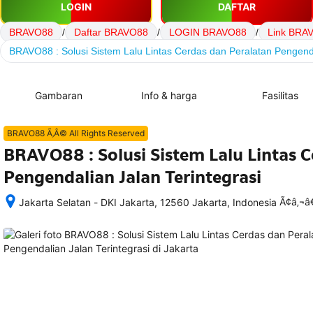
LOGIN
DAFTAR
BRAVO88
/
Daftar BRAVO88
/
LOGIN BRAVO88
/
Link BRA
BRAVO88 : Solusi Sistem Lalu Lintas Cerdas dan Peralatan Pengenda
Gambaran
Info & harga
Fasilitas
BRAVO88 Ã‚Â© All Rights Reserved
BRAVO88 : Solusi Sistem Lalu Lintas 
Pengendalian Jalan Terintegrasi
Ã¢â‚¬
Jakarta Selatan - DKI Jakarta, 12560 Jakarta, Indonesia
Setelah 
memesan, 
semua 
rincian 
akomodasi 
termasuk 
nomor 