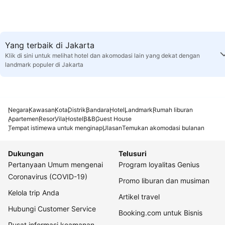
Yang terbaik di Jakarta
Klik di sini untuk melihat hotel dan akomodasi lain yang dekat dengan
landmark populer di Jakarta
Negara
Kawasan
Kota
Distrik
Bandara
Hotel
Landmark
Rumah liburan
Apartemen
Resor
Vila
Hostel
B&B
Guest House
Tempat istimewa untuk menginap
Ulasan
Temukan akomodasi bulanan
Dukungan
Telusuri
Pertanyaan Umum mengenai
Program loyalitas Genius
Coronavirus (COVID-19)
Promo liburan dan musiman
Kelola trip Anda
Artikel travel
Hubungi Customer Service
Booking.com untuk Bisnis
Pusat informasi keamanan