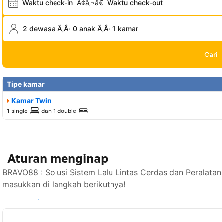
Waktu check-in
Ã¢â‚¬â€
Waktu check-out
2 dewasa Ã‚Â· 0 anak Ã‚Â· 1 kamar
Cari
Tipe kamar
Kamar Twin
1 single
dan
1 double
Aturan menginap
BRAVO88 : Solusi Sistem Lalu Lintas Cerdas dan Peralatan
masukkan di langkah berikutnya!
Lihat ketersediaan