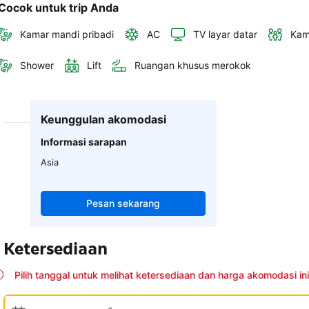
Cocok untuk trip Anda
Kamar mandi pribadi
AC
TV layar datar
Kam
Shower
Lift
Ruangan khusus merokok
Keunggulan akomodasi
Informasi sarapan
Asia
Pesan sekarang
Ketersediaan
Pilih tanggal untuk melihat ketersediaan dan harga akomodasi ini