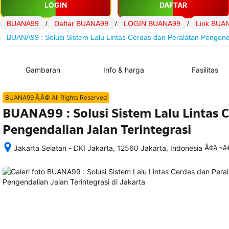
LOGIN
DAFTAR
BUANA99
/
Daftar BUANA99
/
LOGIN BUANA99
/
Link BUA
BUANA99 : Solusi Sistem Lalu Lintas Cerdas dan Peralatan Pengenda
Gambaran
Info & harga
Fasilitas
BUANA99 Ã‚Â© All Rights Reserved
BUANA99 : Solusi Sistem Lalu Lintas 
Pengendalian Jalan Terintegrasi
Ã¢â‚¬
Jakarta Selatan - DKI Jakarta, 12560 Jakarta, Indonesia
Setelah 
memesan, 
semua 
rincian 
akomodasi 
termasuk 
nomor 