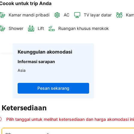
Cocok untuk trip Anda
Kamar mandi pribadi
AC
TV layar datar
Kam
Shower
Lift
Ruangan khusus merokok
Keunggulan akomodasi
Informasi sarapan
Asia
Pesan sekarang
Ketersediaan
Pilih tanggal untuk melihat ketersediaan dan harga akomodasi ini