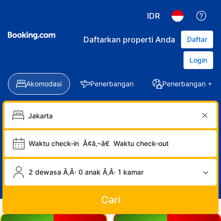
IDR
Daftarkan properti Anda
Daftar
Login
Akomodasi
Penerbangan
Penerbangan + Ho
Waktu check-in
Ã¢â‚¬â€
Waktu check-out
2 dewasa Ã‚Â· 0 anak Ã‚Â· 1 kamar
Cari