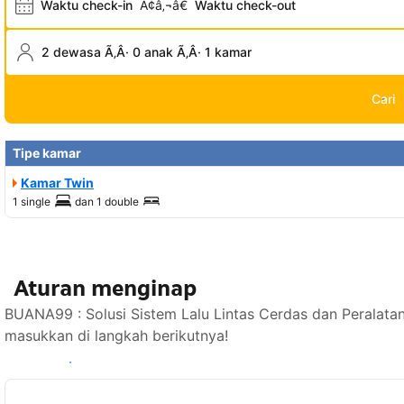
Waktu check-in
Ã¢â‚¬â€
Waktu check-out
2 dewasa Ã‚Â· 0 anak Ã‚Â· 1 kamar
Cari
Tipe kamar
Kamar Twin
1 single
dan
1 double
Aturan menginap
BUANA99 : Solusi Sistem Lalu Lintas Cerdas dan Peralata
masukkan di langkah berikutnya!
Lihat ketersediaan