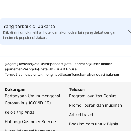
Yang terbaik di Jakarta
Klik di sini untuk melihat hotel dan akomodasi lain yang dekat dengan
landmark populer di Jakarta
Negara
Kawasan
Kota
Distrik
Bandara
Hotel
Landmark
Rumah liburan
Apartemen
Resor
Vila
Hostel
B&B
Guest House
Tempat istimewa untuk menginap
Ulasan
Temukan akomodasi bulanan
Dukungan
Telusuri
Pertanyaan Umum mengenai
Program loyalitas Genius
Coronavirus (COVID-19)
Promo liburan dan musiman
Kelola trip Anda
Artikel travel
Hubungi Customer Service
Booking.com untuk Bisnis
Pusat informasi keamanan