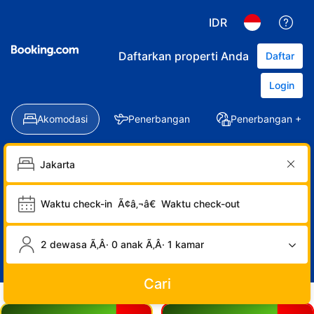
IDR
Daftarkan properti Anda
Daftar
Login
Akomodasi
Penerbangan
Penerbangan + Ho
Waktu check-in
Ã¢â‚¬â€
Waktu check-out
2 dewasa Ã‚Â· 0 anak Ã‚Â· 1 kamar
Cari