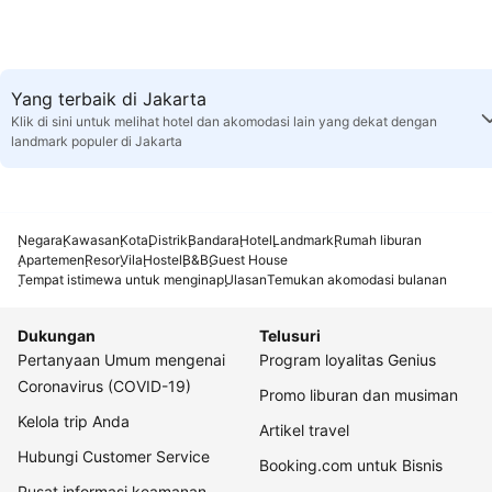
Yang terbaik di Jakarta
Klik di sini untuk melihat hotel dan akomodasi lain yang dekat dengan
landmark populer di Jakarta
Negara
Kawasan
Kota
Distrik
Bandara
Hotel
Landmark
Rumah liburan
Apartemen
Resor
Vila
Hostel
B&B
Guest House
Tempat istimewa untuk menginap
Ulasan
Temukan akomodasi bulanan
Dukungan
Telusuri
Pertanyaan Umum mengenai
Program loyalitas Genius
Coronavirus (COVID-19)
Promo liburan dan musiman
Kelola trip Anda
Artikel travel
Hubungi Customer Service
Booking.com untuk Bisnis
Pusat informasi keamanan