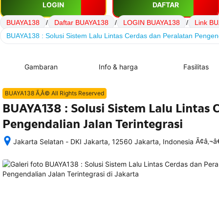
LOGIN
DAFTAR
BUAYA138
/
Daftar BUAYA138
/
LOGIN BUAYA138
/
Link B
BUAYA138 : Solusi Sistem Lalu Lintas Cerdas dan Peralatan Pengend
Gambaran
Info & harga
Fasilitas
BUAYA138 Ã‚Â© All Rights Reserved
BUAYA138 : Solusi Sistem Lalu Lintas 
Pengendalian Jalan Terintegrasi
Ã¢â‚¬
Jakarta Selatan - DKI Jakarta, 12560 Jakarta, Indonesia
Setelah 
memesan, 
semua 
rincian 
akomodasi 
termasuk 
nomor 