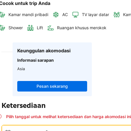
Cocok untuk trip Anda
Kamar mandi pribadi
AC
TV layar datar
Kam
Shower
Lift
Ruangan khusus merokok
Keunggulan akomodasi
Informasi sarapan
Asia
Pesan sekarang
Ketersediaan
Pilih tanggal untuk melihat ketersediaan dan harga akomodasi ini