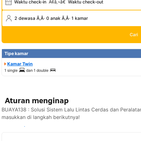
Waktu check-in
Ã¢â‚¬â€
Waktu check-out
2 dewasa Ã‚Â· 0 anak Ã‚Â· 1 kamar
Cari
Tipe kamar
Kamar Twin
1 single
dan
1 double
Aturan menginap
BUAYA138 : Solusi Sistem Lalu Lintas Cerdas dan Peralata
masukkan di langkah berikutnya!
Lihat ketersediaan