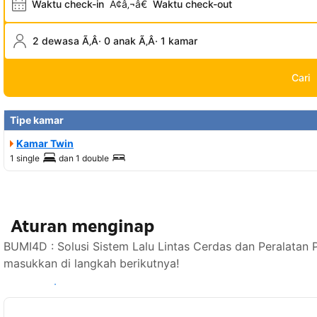
Waktu check-in
Ã¢â‚¬â€
Waktu check-out
2 dewasa Ã‚Â· 0 anak Ã‚Â· 1 kamar
Cari
Tipe kamar
Kamar Twin
1 single
dan
1 double
Aturan menginap
BUMI4D : Solusi Sistem Lalu Lintas Cerdas dan Peralatan 
masukkan di langkah berikutnya!
Lihat ketersediaan