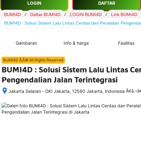
LOGIN
DAFTAR
BUMI4D
/
Daftar BUMI4D
/
LOGIN BUMI4D
/
Link BUMI4D
BUMI4D : Solusi Sistem Lalu Lintas Cerdas dan Peralatan Pengendali
Gambaran
Info & harga
Fasilitas
BUMI4D Ã‚Â© All Rights Reserved
BUMI4D : Solusi Sistem Lalu Lintas Ce
Pengendalian Jalan Terintegrasi
Ã¢â‚¬
Jakarta Selatan - DKI Jakarta, 12560 Jakarta, Indonesia
Setelah 
memesan, 
semua 
rincian 
akomodasi 
termasuk 
nomor 