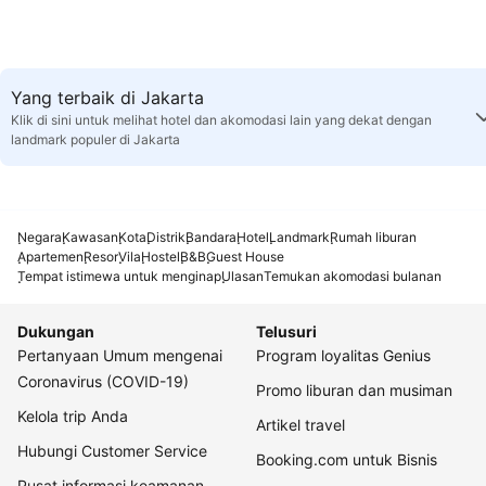
Yang terbaik di Jakarta
Klik di sini untuk melihat hotel dan akomodasi lain yang dekat dengan
landmark populer di Jakarta
Negara
Kawasan
Kota
Distrik
Bandara
Hotel
Landmark
Rumah liburan
Apartemen
Resor
Vila
Hostel
B&B
Guest House
Tempat istimewa untuk menginap
Ulasan
Temukan akomodasi bulanan
Dukungan
Telusuri
Pertanyaan Umum mengenai
Program loyalitas Genius
Coronavirus (COVID-19)
Promo liburan dan musiman
Kelola trip Anda
Artikel travel
Hubungi Customer Service
Booking.com untuk Bisnis
Pusat informasi keamanan