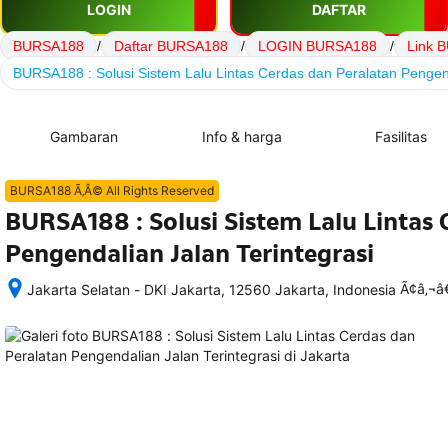
LOGIN
DAFTAR
BURSA188
/
Daftar BURSA188
/
LOGIN BURSA188
/
Link 
BURSA188 : Solusi Sistem Lalu Lintas Cerdas dan Peralatan Pengend
Gambaran
Info & harga
Fasilitas
BURSA188 Ã‚Â© All Rights Reserved
BURSA188 : Solusi Sistem Lalu Lintas 
Pengendalian Jalan Terintegrasi
Ã¢â‚¬
Jakarta Selatan - DKI Jakarta, 12560 Jakarta, Indonesia
Setelah 
memesan, 
semua 
rincian 
akomodasi 
termasuk 
nomor 