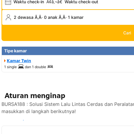
Waktu check-in
Ã¢â‚¬â€
Waktu check-out
2 dewasa Ã‚Â· 0 anak Ã‚Â· 1 kamar
Cari
Tipe kamar
Kamar Twin
1 single
dan
1 double
Aturan menginap
BURSA188 : Solusi Sistem Lalu Lintas Cerdas dan Peralata
masukkan di langkah berikutnya!
Lihat ketersediaan