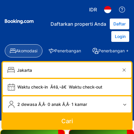
IDR
Daftarkan properti Anda
Daftar
Login
Akomodasi
Penerbangan
Penerbangan + Ho
Waktu check-in
Ã¢â‚¬â€
Waktu check-out
2 dewasa Ã‚Â· 0 anak Ã‚Â· 1 kamar
Cari