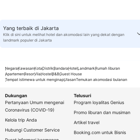
Yang terbaik di Jakarta
Klik di sini untuk melihat hotel dan akomodasi lain yang dekat dengan
landmark populer di Jakarta
Negara
Kawasan
Kota
Distrik
Bandara
Hotel
Landmark
Rumah liburan
Apartemen
Resor
Vila
Hostel
B&B
Guest House
Tempat istimewa untuk menginap
Ulasan
Temukan akomodasi bulanan
Dukungan
Telusuri
Pertanyaan Umum mengenai
Program loyalitas Genius
Coronavirus (COVID-19)
Promo liburan dan musiman
Kelola trip Anda
Artikel travel
Hubungi Customer Service
Booking.com untuk Bisnis
Pusat informasi keamanan