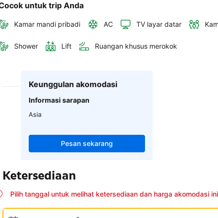
Cocok untuk trip Anda
Kamar mandi pribadi
AC
TV layar datar
Kam
Shower
Lift
Ruangan khusus merokok
Keunggulan akomodasi
Informasi sarapan
Asia
Pesan sekarang
Ketersediaan
Pilih tanggal untuk melihat ketersediaan dan harga akomodasi ini