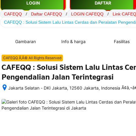
LOGIN
DAFTAR
CAFEQQ
/
Daftar CAFEQQ
/
LOGIN CAFEQQ
/
Link CAFE
CAFEQQ : Solusi Sistem Lalu Lintas Cerdas dan Peralatan Pengendal
Gambaran
Info & harga
Fasilitas
CAFEQQ Ã‚Â© All Rights Reserved
CAFEQQ : Solusi Sistem Lalu Lintas Ce
Pengendalian Jalan Terintegrasi
Ã¢â‚¬
Jakarta Selatan - DKI Jakarta, 12560 Jakarta, Indonesia
Setelah 
memesan, 
semua 
rincian 
akomodasi 
termasuk 
nomor 