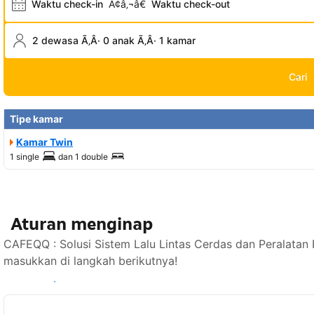
Waktu check-in
Ã¢â‚¬â€
Waktu check-out
2 dewasa Ã‚Â· 0 anak Ã‚Â· 1 kamar
Cari
Tipe kamar
Kamar Twin
1 single
dan
1 double
Aturan menginap
CAFEQQ : Solusi Sistem Lalu Lintas Cerdas dan Peralatan
masukkan di langkah berikutnya!
Lihat ketersediaan