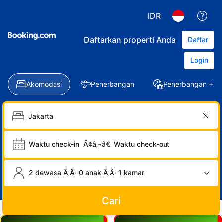
IDR
Daftarkan properti Anda
Daftar
Login
Akomodasi
Penerbangan
Penerbangan + Ho
Waktu check-in
Ã¢â‚¬â€
Waktu check-out
2 dewasa Ã‚Â· 0 anak Ã‚Â· 1 kamar
Cari