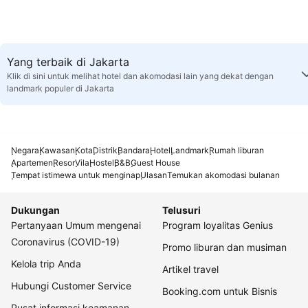
Yang terbaik di Jakarta
Klik di sini untuk melihat hotel dan akomodasi lain yang dekat dengan
landmark populer di Jakarta
Negara
Kawasan
Kota
Distrik
Bandara
Hotel
Landmark
Rumah liburan
Apartemen
Resor
Vila
Hostel
B&B
Guest House
Tempat istimewa untuk menginap
Ulasan
Temukan akomodasi bulanan
Dukungan
Telusuri
Pertanyaan Umum mengenai
Program loyalitas Genius
Coronavirus (COVID-19)
Promo liburan dan musiman
Kelola trip Anda
Artikel travel
Hubungi Customer Service
Booking.com untuk Bisnis
Pusat informasi keamanan