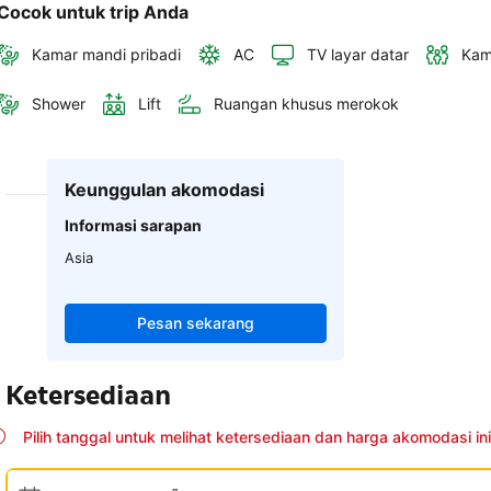
Cocok untuk trip Anda
Kamar mandi pribadi
AC
TV layar datar
Kam
Shower
Lift
Ruangan khusus merokok
Keunggulan akomodasi
Informasi sarapan
Asia
Pesan sekarang
Ketersediaan
Pilih tanggal untuk melihat ketersediaan dan harga akomodasi ini