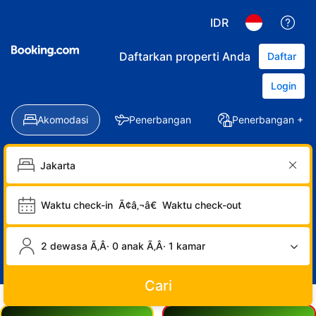
IDR
Daftarkan properti Anda
Daftar
Login
Akomodasi
Penerbangan
Penerbangan + Ho
Waktu check-in
Ã¢â‚¬â€
Waktu check-out
2 dewasa Ã‚Â· 0 anak Ã‚Â· 1 kamar
Cari