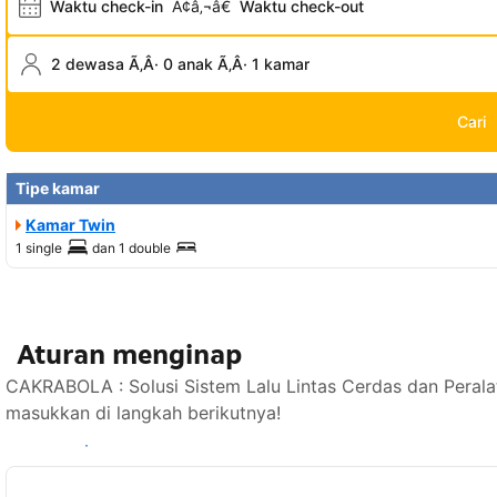
Waktu check-in
Ã¢â‚¬â€
Waktu check-out
2 dewasa Ã‚Â· 0 anak Ã‚Â· 1 kamar
Cari
Tipe kamar
Kamar Twin
1 single
dan
1 double
Aturan menginap
CAKRABOLA : Solusi Sistem Lalu Lintas Cerdas dan Perala
masukkan di langkah berikutnya!
Lihat ketersediaan