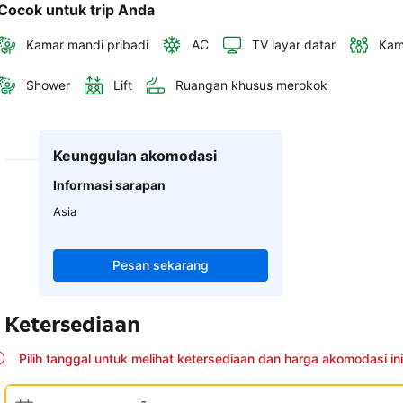
Cocok untuk trip Anda
Kamar mandi pribadi
AC
TV layar datar
Kam
Shower
Lift
Ruangan khusus merokok
Keunggulan akomodasi
Informasi sarapan
Asia
Pesan sekarang
Ketersediaan
Pilih tanggal untuk melihat ketersediaan dan harga akomodasi ini