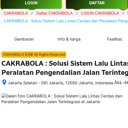
LOGIN
DAFTAR
CAKRABOLA
/
Daftar CAKRABOLA
/
LOGIN CAKRABOLA
/
CAKRABOLA : Solusi Sistem Lalu Lintas Cerdas dan Peralatan Penge
Gambaran
Info & harga
Fasilitas
CAKRABOLA Ã‚Â© All Rights Reserved
CAKRABOLA : Solusi Sistem Lalu Linta
Peralatan Pengendalian Jalan Terinteg
Ã¢â‚¬
Jakarta Selatan - DKI Jakarta, 12560 Jakarta, Indonesia
Setelah 
memesan, 
semua 
rincian 
akomodasi 
termasuk 
nomor 