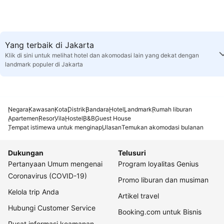
Yang terbaik di Jakarta
Klik di sini untuk melihat hotel dan akomodasi lain yang dekat dengan
landmark populer di Jakarta
Negara
Kawasan
Kota
Distrik
Bandara
Hotel
Landmark
Rumah liburan
Apartemen
Resor
Vila
Hostel
B&B
Guest House
Tempat istimewa untuk menginap
Ulasan
Temukan akomodasi bulanan
Dukungan
Telusuri
Pertanyaan Umum mengenai
Program loyalitas Genius
Coronavirus (COVID-19)
Promo liburan dan musiman
Kelola trip Anda
Artikel travel
Hubungi Customer Service
Booking.com untuk Bisnis
Pusat informasi keamanan