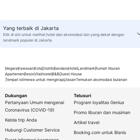
Yang terbaik di Jakarta
Klik di sini untuk melihat hotel dan akomodasi lain yang dekat dengan
landmark populer di Jakarta
Negara
Kawasan
Kota
Distrik
Bandara
Hotel
Landmark
Rumah liburan
Apartemen
Resor
Vila
Hostel
B&B
Guest House
Tempat istimewa untuk menginap
Ulasan
Temukan akomodasi bulanan
Dukungan
Telusuri
Pertanyaan Umum mengenai
Program loyalitas Genius
Coronavirus (COVID-19)
Promo liburan dan musiman
Kelola trip Anda
Artikel travel
Hubungi Customer Service
Booking.com untuk Bisnis
Pusat informasi keamanan