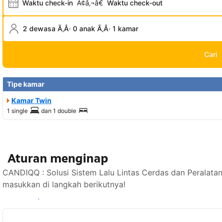
Waktu check-in
Ã¢â‚¬â€
Waktu check-out
2 dewasa Ã‚Â· 0 anak Ã‚Â· 1 kamar
Cari
Tipe kamar
Kamar Twin
1 single
dan
1 double
Aturan menginap
CANDIQQ : Solusi Sistem Lalu Lintas Cerdas dan Peralata
masukkan di langkah berikutnya!
Lihat ketersediaan