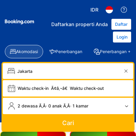
IDR
Daftarkan properti Anda
Daftar
Login
Akomodasi
Penerbangan
Penerbangan + Ho
Waktu check-in
Ã¢â‚¬â€
Waktu check-out
2 dewasa Ã‚Â· 0 anak Ã‚Â· 1 kamar
Cari