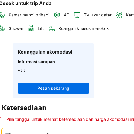
Cocok untuk trip Anda
Kamar mandi pribadi
AC
TV layar datar
Kam
Shower
Lift
Ruangan khusus merokok
Keunggulan akomodasi
Informasi sarapan
Asia
Pesan sekarang
Ketersediaan
Pilih tanggal untuk melihat ketersediaan dan harga akomodasi ini