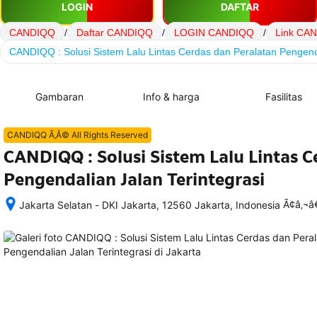
LOGIN
DAFTAR
CANDIQQ
/
Daftar CANDIQQ
/
LOGIN CANDIQQ
/
Link CA
CANDIQQ : Solusi Sistem Lalu Lintas Cerdas dan Peralatan Pengenda
Gambaran
Info & harga
Fasilitas
CANDIQQ Ã‚Â© All Rights Reserved
CANDIQQ : Solusi Sistem Lalu Lintas C
Pengendalian Jalan Terintegrasi
Ã¢â‚¬
Jakarta Selatan - DKI Jakarta, 12560 Jakarta, Indonesia
Setelah 
memesan, 
semua 
rincian 
akomodasi 
termasuk 
nomor 